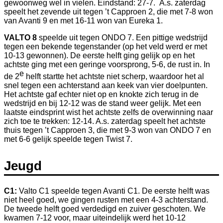
gewoonweg wel in vielen. Eindstand: 27-7. A.s. zaterdag
speelt het zevende uit tegen ’t Capproen 2, die met 7-8 won
van Avanti 9 en met 16-11 won van Eureka 1.
VALTO 8
speelde uit tegen ONDO 7. Een pittige wedstrijd
tegen een bekende tegenstander (op het veld werd er met
10-13 gewonnen). De eerste helft ging gelijk op en het
achtste ging met een geringe voorsprong, 5-6, de rust in. In
e
de 2
helft startte het achtste niet scherp, waardoor het al
snel tegen een achterstand aan keek van vier doelpunten.
Het achtste gaf echter niet op en knokte zich terug in de
wedstrijd en bij 12-12 was de stand weer gelijk. Met een
laatste eindsprint wist het achtste zelfs de overwinning naar
zich toe te trekken: 12-14. A.s. zaterdag speelt het achtste
thuis tegen ’t Capproen 3, die met 9-3 won van ONDO 7 en
met 6-6 gelijk speelde tegen Twist 7.
Jeugd
C1:
Valto C1 speelde tegen Avanti C1. De eerste helft was
niet heel goed, we gingen rusten met een 4-3 achterstand.
De tweede helft goed verdedigd en zuiver geschoten. We
kwamen 7-12 voor, maar uiteindelijk werd het 10-12