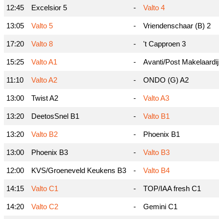
12:45
Excelsior 5
-
Valto 4
13:05
Valto 5
-
Vriendenschaar (B) 2
17:20
Valto 8
-
't Capproen 3
15:25
Valto A1
-
Avanti/Post Makelaardij
11:10
Valto A2
-
ONDO (G) A2
13:00
Twist A2
-
Valto A3
13:20
DeetosSnel B1
-
Valto B1
13:20
Valto B2
-
Phoenix B1
13:00
Phoenix B3
-
Valto B3
12:00
KVS/Groeneveld Keukens B3
-
Valto B4
14:15
Valto C1
-
TOP/IAA fresh C1
14:20
Valto C2
-
Gemini C1