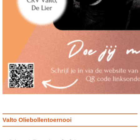
Valto Oliebollentoernooi