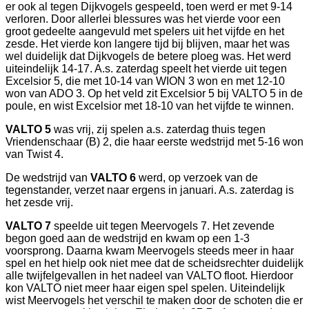
er ook al tegen Dijkvogels gespeeld, toen werd er met 9-14
verloren. Door allerlei blessures was het vierde voor een
groot gedeelte aangevuld met spelers uit het vijfde en het
zesde. Het vierde kon langere tijd bij blijven, maar het was
wel duidelijk dat Dijkvogels de betere ploeg was. Het werd
uiteindelijk 14-17. A.s. zaterdag speelt het vierde uit tegen
Excelsior 5, die met 10-14 van WION 3 won en met 12-10
won van ADO 3. Op het veld zit Excelsior 5 bij VALTO 5 in de
poule, en wist Excelsior met 18-10 van het vijfde te winnen.
VALTO 5
was vrij, zij spelen a.s. zaterdag thuis tegen
Vriendenschaar (B) 2, die haar eerste wedstrijd met 5-16 won
van Twist 4.
De wedstrijd van
VALTO 6
werd, op verzoek van de
tegenstander, verzet naar ergens in januari. A.s. zaterdag is
het zesde vrij.
VALTO 7
speelde uit tegen Meervogels 7. Het zevende
begon goed aan de wedstrijd en kwam op een 1-3
voorsprong. Daarna kwam Meervogels steeds meer in haar
spel en het hielp ook niet mee dat de scheidsrechter duidelijk
alle twijfelgevallen in het nadeel van VALTO floot. Hierdoor
kon VALTO niet meer haar eigen spel spelen. Uiteindelijk
wist Meervogels het verschil te maken door de schoten die er