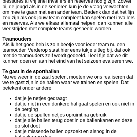
blessures al vrij snel invallers en reserves nodig zijn. Zowel
bij de jeugd als in de senioren kun je de vraag verwachten
om mee te gaan met een ander team. Bedenk dan dat het fijn
zou zijn als ook jouw team compleet kan spelen met invallers
en reserves. Als we elkaar allemaal helpen, dan kunnen alle
wedstrijden met complete teams gespeeld worden.
Teamouders
Als ik het goed heb is zo’n beetje voor ieder team nu een
teamouder. Verderop staat hier eens tukje uitleg bij, dat ook
met de teamouders zelf wordt gedeeld. Heel fijn dat we dit
kunnen doen en aan het eind van het seizoen evalueren we.
Te gast in de sporthallen
Nu we weer in de zaal spelen, moeten we ons realiseren dat
we te gast zijn in de hallen waar we trainen en spelen. Dat
betekent onder andere:
dat je je netjes gedraagt
dat je niet in een donkere hal gaat spelen en ook niet in
de berging
dat je de spullen netjes opruimt na gebruik
dat je alle ballen terug doet in de ballenkarren en deze
op slot doet
dat je missende ballen opzoekt en alsnog in de
ballenkarren doet