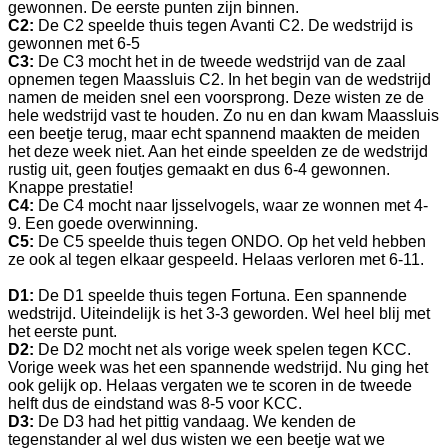
gewonnen. De eerste punten zijn binnen.
C2:
De C2 speelde thuis tegen Avanti C2. De wedstrijd is
gewonnen met 6-5
C3:
De C3 mocht het in de tweede wedstrijd van de zaal
opnemen tegen Maassluis C2. In het begin van de wedstrijd
namen de meiden snel een voorsprong. Deze wisten ze de
hele wedstrijd vast te houden. Zo nu en dan kwam Maassluis
een beetje terug, maar echt spannend maakten de meiden
het deze week niet. Aan het einde speelden ze de wedstrijd
rustig uit, geen foutjes gemaakt en dus 6-4 gewonnen.
Knappe prestatie!
C4:
De C4 mocht naar Ijsselvogels, waar ze wonnen met 4-
9. Een goede overwinning.
C5:
De C5 speelde thuis tegen ONDO. Op het veld hebben
ze ook al tegen elkaar gespeeld. Helaas verloren met 6-11.
D1:
De D1 speelde thuis tegen Fortuna. Een spannende
wedstrijd. Uiteindelijk is het 3-3 geworden. Wel heel blij met
het eerste punt.
D2:
De D2 mocht net als vorige week spelen tegen KCC.
Vorige week was het een spannende wedstrijd. Nu ging het
ook gelijk op. Helaas vergaten we te scoren in de tweede
helft dus de eindstand was 8-5 voor KCC.
D3:
De D3 had het pittig vandaag. We kenden de
tegenstander al wel dus wisten we een beetje wat we