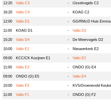
12:20
Valto C3
-
IJsselvogels C2
16:20
Valto C4
-
KOAG C2
12:00
Valto D1
-
GG/RMcD Huis Emma
11:00
KOAG D1
-
Valto D2
15:20
Valto D4
-
De Meervogels D2
10:00
Valto E1
-
Nieuwerkerk E2
09:00
KCC/CK Kozijnen E1
-
Valto E2
11:00
Valto E3
-
ONDO (G) E4
09:00
ONDO (G) E5
-
Valto E4
10:00
Valto E5
-
KVS/Groeneveld Keuk
11:00
Valto F1
-
ONDO (G) F2