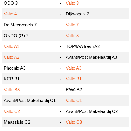
ODO 3
-
Valto 3
Valto 4
-
Dijkvogels 2
De Meervogels 7
-
Valto 7
ONDO (G) 7
-
Valto 8
Valto A1
-
TOP/IAA fresh A2
Valto A2
-
Avanti/Post Makelaardij A3
Phoenix A3
-
Valto A3
KCR B1
-
Valto B1
Valto B3
-
RWA B2
Avanti/Post Makelaardij C1
-
Valto C1
Valto C2
-
Avanti/Post Makelaardij C2
Maassluis C2
-
Valto C3