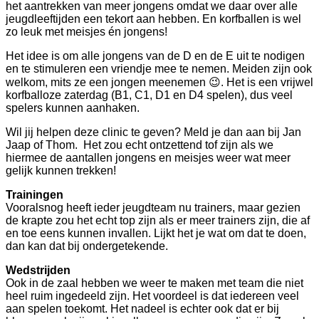
het aantrekken van meer jongens omdat we daar over alle
jeugdleeftijden een tekort aan hebben. En korfballen is wel
zo leuk met meisjes én jongens!
Het idee is om alle jongens van de D en de E uit te nodigen
en te stimuleren een vriendje mee te nemen. Meiden zijn ook
welkom, mits ze een jongen meenemen 😉. Het is een vrijwel
korfballoze zaterdag (B1, C1, D1 en D4 spelen), dus veel
spelers kunnen aanhaken.
Wil jij helpen deze clinic te geven? Meld je dan aan bij Jan
Jaap of Thom. Het zou echt ontzettend tof zijn als we
hiermee de aantallen jongens en meisjes weer wat meer
gelijk kunnen trekken!
Trainingen
Vooralsnog heeft ieder jeugdteam nu trainers, maar gezien
de krapte zou het echt top zijn als er meer trainers zijn, die af
en toe eens kunnen invallen. Lijkt het je wat om dat te doen,
dan kan dat bij ondergetekende.
Wedstrijden
Ook in de zaal hebben we weer te maken met team die niet
heel ruim ingedeeld zijn. Het voordeel is dat iedereen veel
aan spelen toekomt. Het nadeel is echter ook dat er bij