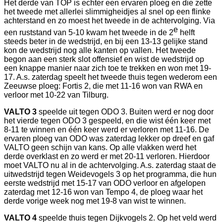
Het derde van TOP is echter een ervaren ploeg en die zette
het tweede met allerlei slimmigheidjes al snel op een flinke
achterstand en zo moest het tweede in de achtervolging. Via
e
een ruststand van 5-10 kwam het tweede in de 2
helft
steeds beter in de wedstrijd, en bij een 13-13 gelijke stand
kon de wedstrijd nog alle kanten op vallen. Het tweede
begon aan een sterk slot offensief en wist de wedstrijd op
een knappe manier naar zich toe te trekken en won met 19-
17. A.s. zaterdag speelt het tweede thuis tegen wederom een
Zeeuwse ploeg: Fortis 2, die met 11-16 won van RWA en
verloor met 10-22 van Tilburg.
VALTO 3
speelde uit tegen ODO 3. Buiten werd er nog door
het vierde tegen ODO 3 gespeeld, en die wist één keer met
8-11 te winnen en één keer werd er verloren met 11-16. De
ervaren ploeg van ODO was zaterdag lekker op dreef en gaf
VALTO geen schijn van kans. Op alle vlakken werd het
derde overklast en zo werd er met 20-11 verloren. Hierdoor
moet VALTO nu al in de achtervolging. A.s. zaterdag staat de
uitwedstrijd tegen Weidevogels 3 op het programma, die hun
eerste wedstrijd met 15-17 van ODO verloor en afgelopen
zaterdag met 12-16 won van Tempo 4, de ploeg waar het
derde vorige week nog met 19-8 van wist te winnen.
VALTO 4
speelde thuis tegen Dijkvogels 2. Op het veld werd