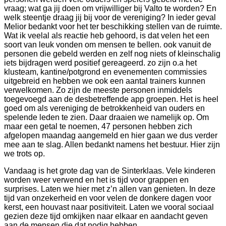
vraag; wat ga jij doen om vrijwilliger bij Valto te worden? En
welk steentje draag jij bij voor de vereniging? In ieder geval
Melior bedankt voor het ter beschikking stellen van de ruimte.
Wat ik veelal als reactie heb gehoord, is dat velen het een
soort van leuk vonden om mensen te bellen. ook vanuit de
personen die gebeld werden en zelf nog niets of kleinschalig
iets bijdragen werd positief gereageerd. zo zijn o.a het
klusteam, kantine/potgrond en evenementen commissies
uitgebreid en hebben we ook een aantal trainers kunnen
verwelkomen. Zo zijn de meeste personen inmiddels
toegevoegd aan de desbetreffende app groepen. Het is heel
goed om als vereniging de betrokkenheid van ouders en
spelende leden te zien. Daar draaien we namelijk op. Om
maar een getal te noemen, 47 personen hebben zich
afgelopen maandag aangemeld en hier gaan we dus verder
mee aan te slag. Allen bedankt namens het bestuur. Hier zijn
we trots op.
Vandaag is het grote dag van de Sinterklaas. Vele kinderen
worden weer verwend en het is tijd voor grappen en
surprises. Laten we hier met z’n allen van genieten. In deze
tijd van onzekerheid en voor velen de donkere dagen voor
kerst, een houvast naar positiviteit. Laten we vooral sociaal
gezien deze tijd omkijken naar elkaar en aandacht geven
aan de mensen die dat nodig hebben.