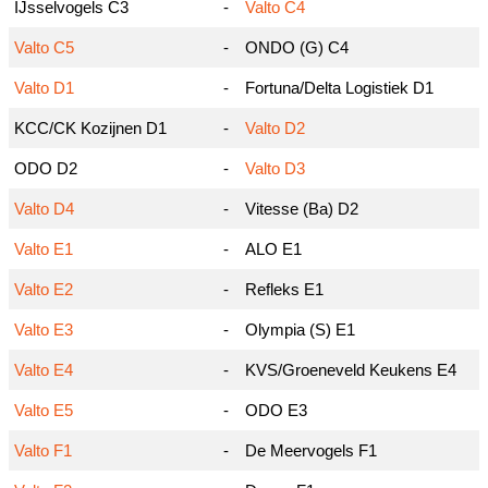
IJsselvogels C3
-
Valto C4
Valto C5
-
ONDO (G) C4
Valto D1
-
Fortuna/Delta Logistiek D1
KCC/CK Kozijnen D1
-
Valto D2
ODO D2
-
Valto D3
Valto D4
-
Vitesse (Ba) D2
Valto E1
-
ALO E1
Valto E2
-
Refleks E1
Valto E3
-
Olympia (S) E1
Valto E4
-
KVS/Groeneveld Keukens E4
Valto E5
-
ODO E3
Valto F1
-
De Meervogels F1