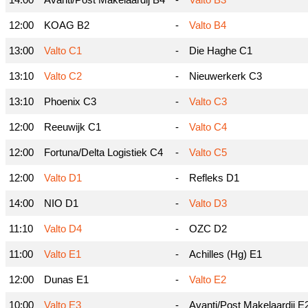
12:00
KOAG B2
-
Valto B4
13:00
Valto C1
-
Die Haghe C1
13:10
Valto C2
-
Nieuwerkerk C3
13:10
Phoenix C3
-
Valto C3
12:00
Reeuwijk C1
-
Valto C4
12:00
Fortuna/Delta Logistiek C4
-
Valto C5
12:00
Valto D1
-
Refleks D1
14:00
NIO D1
-
Valto D3
11:10
Valto D4
-
OZC D2
11:00
Valto E1
-
Achilles (Hg) E1
12:00
Dunas E1
-
Valto E2
10:00
Valto E3
-
Avanti/Post Makelaardij E