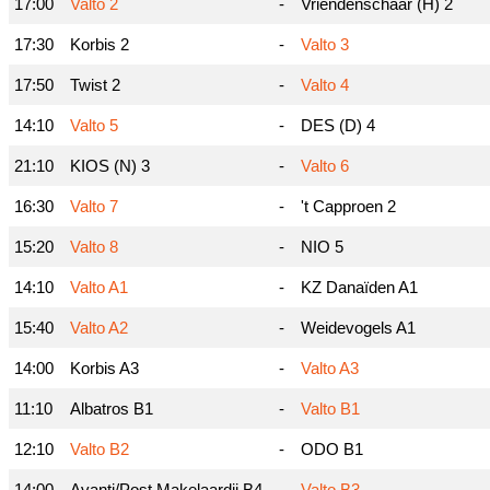
17:00
Valto 2
-
Vriendenschaar (H) 2
17:30
Korbis 2
-
Valto 3
17:50
Twist 2
-
Valto 4
14:10
Valto 5
-
DES (D) 4
21:10
KIOS (N) 3
-
Valto 6
16:30
Valto 7
-
't Capproen 2
15:20
Valto 8
-
NIO 5
14:10
Valto A1
-
KZ Danaïden A1
15:40
Valto A2
-
Weidevogels A1
14:00
Korbis A3
-
Valto A3
11:10
Albatros B1
-
Valto B1
12:10
Valto B2
-
ODO B1
14:00
Avanti/Post Makelaardij B4
-
Valto B3