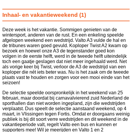
Inhaal- en vakantieweekend (1)
Deze week is het vakantie. Sommigen genieten van de
wintersport, anderen van de rust. En een enkeling speelde
afgelopen weekend een wedstrijd. Valto A3 vulde de hal en
de tribunes waren goed gevuld. Koploper Twist A2 kwam op
bezoek en hoewel onze A3 de tegenstander goed kon
volgen in de eerste helft, werd in de tweede helft uiteindelijk
toch een gaatje geslagen dat niet meer ingehaald werd. Net
als vorige keer bij Twist, verloor de A3 de wedstrijd van een
koploper die nét iets beter was. Nu is het zaak om de tweede
plaats vast te houden en zorgen voor een mooi einde van het
seizoen!
De selectie speelde oorspronkelijk in het weekend van 25
februari, maar doordat bij carnavalvierend zuid Nederland de
sporthallen dan niet worden ingepland, zijn die wedstrijden
verplaatst. Dus speelt de selectie aanstaand weekend, op 4
maart, in Vlissingen tegen Fortis. Omdat er doorgaans weinig
publiek is bij dit soort verre wedstrijden en dit weekend in de
vakantieperiode valt, regelt Valto een bus en kunnen er
supporters mee! Wil je meerijden en Valto 1 en 2