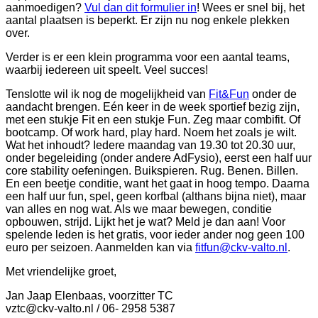
aanmoedigen?
Vul dan dit formulier in
! Wees er snel bij, het
aantal plaatsen is beperkt. Er zijn nu nog enkele plekken
over.
Verder is er een klein programma voor een aantal teams,
waarbij iedereen uit speelt. Veel succes!
Tenslotte wil ik nog de mogelijkheid van
Fit&Fun
onder de
aandacht brengen. Eén keer in de week sportief bezig zijn,
met een stukje Fit en een stukje Fun. Zeg maar combifit. Of
bootcamp. Of work hard, play hard. Noem het zoals je wilt.
Wat het inhoudt? Iedere maandag van 19.30 tot 20.30 uur,
onder begeleiding (onder andere AdFysio), eerst een half uur
core stability oefeningen. Buikspieren. Rug. Benen. Billen.
En een beetje conditie, want het gaat in hoog tempo. Daarna
een half uur fun, spel, geen korfbal (althans bijna niet), maar
van alles en nog wat. Als we maar bewegen, conditie
opbouwen, strijd. Lijkt het je wat? Meld je dan aan! Voor
spelende leden is het gratis, voor ieder ander nog geen 100
euro per seizoen. Aanmelden kan via
fitfun@ckv-valto.nl
.
Met vriendelijke groet,
Jan Jaap Elenbaas, voorzitter TC
vztc@ckv-valto.nl / 06- 2958 5387