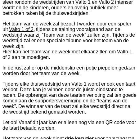
sfeer rondom de wedstrijden van
Valto 1 en Valto 2
intenser
wordt en de kinderen, ouders en overig publiek meer
betrokken raken bij de thuiswedstrijden.
Het team van de week zal bezocht worden door een speler
uit
Valto 1 of 2
, tijdens de training voorafgaand aan de
wedstrijd waar zij ‘Team van de week” zullen zijn. Tijdens de
wedstrijd zal er een speciale tribune voor het team van de
week zijn.
Hier kan het team van de week met elkaar zitten om Valto 1
of 2 aan te moedigen.
In de rust zal er op de middenstip
een potje piepelen
gedaan
worden door het team van de week.
Tijdens elke thuiswedstrijd van Valto 1 wordt er ook een taart
verloot. Deze kan je winnen door de juiste eindstand te
raden. De opbrengst van deze taarten verloting zal ten goede
komen aan de supportersvereniging en de “teams van de
week”. De winnaar van de taart zal elke wedstrijd direct na
de wedstrijd bekend gemaakt worden.
Let op! Vanaf dit jaar kan er alleen nog via een QR code voor
de taart betaald worden.
Het team van de week dient
drie kwartier
voor aanvang van