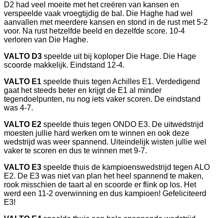
D2 had veel moeite met het creëren van kansen en
verspeelde vaak vroegtijdig de bal. Die Haghe had wel
aanvallen met meerdere kansen en stond in de rust met 5-2
voor. Na rust hetzelfde beeld en dezelfde score. 10-4
verloren van Die Haghe.
VALTO D3
speelde uit bij koploper Die Hage. Die Hage
scoorde makkelijk. Eindstand 12-4.
VALTO E1
speelde thuis tegen Achilles E1. Verdedigend
gaat het steeds beter en krijgt de E1 al minder
tegendoelpunten, nu nog iets vaker scoren. De eindstand
was 4-7.
VALTO E2
speelde thuis tegen ONDO E3. De uitwedstrijd
moesten jullie hard werken om te winnen en ook deze
wedstrijd was weer spannend. Uiteindelijk wisten jullie wel
vaker te scoren en dus te winnen met 9-7.
VALTO E3
speelde thuis de kampioenswedstrijd tegen ALO
E2. De E3 was niet van plan het heel spannend te maken,
rook misschien de taart al en scoorde er flink op los. Het
werd een 11-2 overwinning en dus kampioen! Gefeliciteerd
E3!