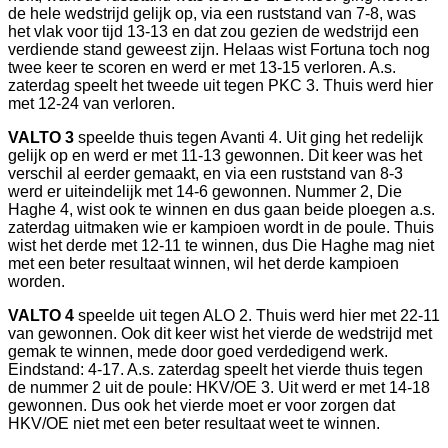
de hele wedstrijd gelijk op, via een ruststand van 7-8, was
het vlak voor tijd 13-13 en dat zou gezien de wedstrijd een
verdiende stand geweest zijn. Helaas wist Fortuna toch nog
twee keer te scoren en werd er met 13-15 verloren. A.s.
zaterdag speelt het tweede uit tegen PKC 3. Thuis werd hier
met 12-24 van verloren.
VALTO 3
speelde thuis tegen Avanti 4. Uit ging het redelijk
gelijk op en werd er met 11-13 gewonnen. Dit keer was het
verschil al eerder gemaakt, en via een ruststand van 8-3
werd er uiteindelijk met 14-6 gewonnen. Nummer 2, Die
Haghe 4, wist ook te winnen en dus gaan beide ploegen a.s.
zaterdag uitmaken wie er kampioen wordt in de poule. Thuis
wist het derde met 12-11 te winnen, dus Die Haghe mag niet
met een beter resultaat winnen, wil het derde kampioen
worden.
VALTO 4
speelde uit tegen ALO 2. Thuis werd hier met 22-11
van gewonnen. Ook dit keer wist het vierde de wedstrijd met
gemak te winnen, mede door goed verdedigend werk.
Eindstand: 4-17. A.s. zaterdag speelt het vierde thuis tegen
de nummer 2 uit de poule: HKV/OE 3. Uit werd er met 14-18
gewonnen. Dus ook het vierde moet er voor zorgen dat
HKV/OE niet met een beter resultaat weet te winnen.