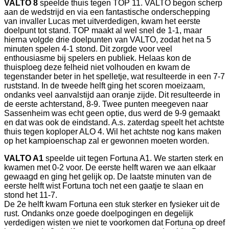
VALTO 8
speelde thuis tegen TOP 11. VALTO begon scherp
aan de wedstrijd en via een fantastische onderschepping
van invaller Lucas met uitverdedigen, kwam het eerste
doelpunt tot stand. TOP maakt al wel snel de 1-1, maar
hierna volgde drie doelpunten van VALTO, zodat het na 5
minuten spelen 4-1 stond. Dit zorgde voor veel
enthousiasme bij spelers en publiek. Helaas kon de
thuisploeg deze felheid niet volhouden en kwam de
tegenstander beter in het spelletje, wat resulteerde in een 7-7
ruststand. In de tweede helft ging het scoren moeizaam,
ondanks veel aanvalstijd aan oranje zijde. Dit resulteerde in
de eerste achterstand, 8-9. Twee punten meegeven naar
Sassenheim was echt geen optie, dus werd de 9-9 gemaakt
en dat was ook de eindstand. A.s. zaterdag speelt het achtste
thuis tegen koploper ALO 4. Wil het achtste nog kans maken
op het kampioenschap zal er gewonnen moeten worden.
VALTO A1
speelde uit tegen Fortuna A1. We starten sterk en
kwamen met 0-2 voor. De eerste helft waren we aan elkaar
gewaagd en ging het gelijk op. De laatste minuten van de
eerste helft wist Fortuna toch net een gaatje te slaan en
stond het 11-7.
De 2e helft kwam Fortuna een stuk sterker en fysieker uit de
rust. Ondanks onze goede doelpogingen en degelijk
verdedigen wisten we niet te voorkomen dat Fortuna op dreef