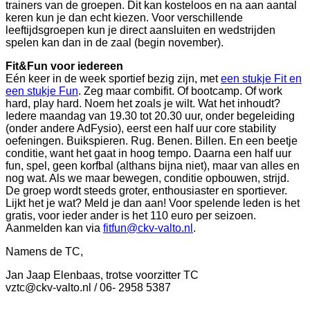
trainers van de groepen. Dit kan kosteloos en na aan aantal
keren kun je dan echt kiezen. Voor verschillende
leeftijdsgroepen kun je direct aansluiten en wedstrijden
spelen kan dan in de zaal (begin november).
Fit&Fun voor iedereen
Eén keer in de week sportief bezig zijn, met
een stukje Fit en
een stukje Fun
. Zeg maar combifit. Of bootcamp. Of work
hard, play hard. Noem het zoals je wilt. Wat het inhoudt?
Iedere maandag van 19.30 tot 20.30 uur, onder begeleiding
(onder andere AdFysio), eerst een half uur core stability
oefeningen. Buikspieren. Rug. Benen. Billen. En een beetje
conditie, want het gaat in hoog tempo. Daarna een half uur
fun, spel, geen korfbal (althans bijna niet), maar van alles en
nog wat. Als we maar bewegen, conditie opbouwen, strijd.
De groep wordt steeds groter, enthousiaster en sportiever.
Lijkt het je wat? Meld je dan aan! Voor spelende leden is het
gratis, voor ieder ander is het 110 euro per seizoen.
Aanmelden kan via
fitfun@ckv-valto.nl
.
Namens de TC,
Jan Jaap Elenbaas, trotse voorzitter TC
vztc@ckv-valto.nl / 06- 2958 5387