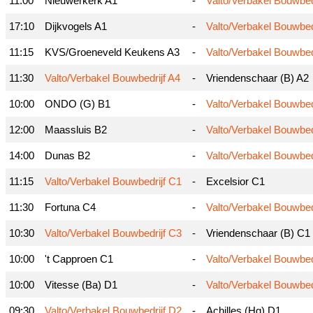
11:00
Nieuwerkerk A1
-
Valto/Verbakel Bouwbed
17:10
Dijkvogels A1
-
Valto/Verbakel Bouwbed
11:15
KVS/Groeneveld Keukens A3
-
Valto/Verbakel Bouwbed
11:30
Valto/Verbakel Bouwbedrijf A4
-
Vriendenschaar (B) A2
10:00
ONDO (G) B1
-
Valto/Verbakel Bouwbed
12:00
Maassluis B2
-
Valto/Verbakel Bouwbed
14:00
Dunas B2
-
Valto/Verbakel Bouwbed
11:15
Valto/Verbakel Bouwbedrijf C1
-
Excelsior C1
11:30
Fortuna C4
-
Valto/Verbakel Bouwbed
10:30
Valto/Verbakel Bouwbedrijf C3
-
Vriendenschaar (B) C1
10:00
't Capproen C1
-
Valto/Verbakel Bouwbed
10:00
Vitesse (Ba) D1
-
Valto/Verbakel Bouwbed
09:30
Valto/Verbakel Bouwbedrijf D2
-
Achilles (Hg) D1