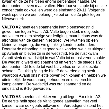
kwam en de 2e helft een enorm percentage haalde. De
doelpunten bleven maar vallen. Hierdoor verslapte bij ons de
concentratie ook wel en werd de eindstand 29-11. Volgende
week spelen we een belangrijke pot om de 2e plek tegen
Nieuwerkerk.
VALTO A2
heeft een spannende kampioenswedstrijd
gewonnen tegen Avanti A3. Valto begon sterk met goede
aanvallen en een stevige verdediging, maar helaas was de
afronding van de kansen niet goed. We kwamen op een
kleine voorsprong, die we gelukkig konden behouden.
Doordat de afronding niet goed was konden we niet uitlopen
op Avanti en bleven zij in de wedstrijd. Na de rust kwam
Avanti sterk de wedstrijd in wat Valto tot onrust veroorzaakte.
De wedstrijd werd erg spannend en verschilde steeds 1/2
doelpunten. Dit leidde tot veel balverlies en veel slechte
schoten. Gelukkig *ging de bleef* de verdediging sterk
waardoor Avanti ons niet te boven kon komen en hebben we
uiteindelijk de voorsprong behouden en dus terechte
kampioenen!! De wedstrijd was erg spannend en de
eindstand is 9-10 geworden.
VALTO A3
speelde al lekker vroeg uit tegen Excelsior A2.
De eerste helft speelde Valto goede aanvallen met veel
kansen waar ook goals uitkwamen. Verdedigend stond het