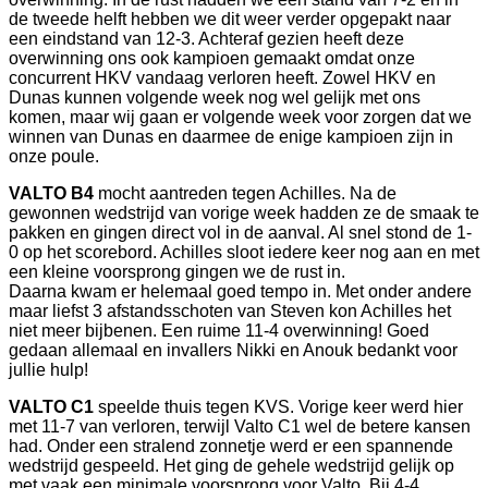
de tweede helft hebben we dit weer verder opgepakt naar
een eindstand van 12-3. Achteraf gezien heeft deze
overwinning ons ook kampioen gemaakt omdat onze
concurrent HKV vandaag verloren heeft. Zowel HKV en
Dunas kunnen volgende week nog wel gelijk met ons
komen, maar wij gaan er volgende week voor zorgen dat we
winnen van Dunas en daarmee de enige kampioen zijn in
onze poule.
VALTO B4
mocht aantreden tegen Achilles. Na de
gewonnen wedstrijd van vorige week hadden ze de smaak te
pakken en gingen direct vol in de aanval. Al snel stond de 1-
0 op het scorebord. Achilles sloot iedere keer nog aan en met
een kleine voorsprong gingen we de rust in.
Daarna kwam er helemaal goed tempo in. Met onder andere
maar liefst 3 afstandsschoten van Steven kon Achilles het
niet meer bijbenen. Een ruime 11-4 overwinning! Goed
gedaan allemaal en invallers Nikki en Anouk bedankt voor
jullie hulp!
VALTO C1
speelde thuis tegen KVS. Vorige keer werd hier
met 11-7 van verloren, terwijl Valto C1 wel de betere kansen
had. Onder een stralend zonnetje werd er een spannende
wedstrijd gespeeld. Het ging de gehele wedstrijd gelijk op
met vaak een minimale voorsprong voor Valto. Bij 4-4