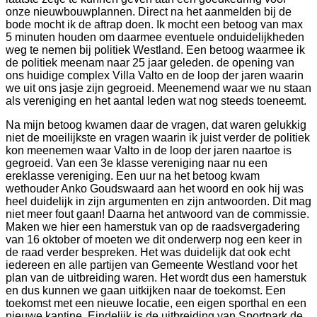
onze nieuwbouwplannen. Direct na het aanmelden bij de
bode mocht ik de aftrap doen. Ik mocht een betoog van max
5 minuten houden om daarmee eventuele onduidelijkheden
weg te nemen bij politiek Westland. Een betoog waarmee ik
de politiek meenam naar 25 jaar geleden. de opening van
ons huidige complex Villa Valto en de loop der jaren waarin
we uit ons jasje zijn gegroeid. Meenemend waar we nu staan
als vereniging en het aantal leden wat nog steeds toeneemt.
Na mijn betoog kwamen daar de vragen, dat waren gelukkig
niet de moeilijkste en vragen waarin ik juist verder de politiek
kon meenemen waar Valto in de loop der jaren naartoe is
gegroeid. Van een 3e klasse vereniging naar nu een
ereklasse vereniging. Een uur na het betoog kwam
wethouder Anko Goudswaard aan het woord en ook hij was
heel duidelijk in zijn argumenten en zijn antwoorden. Dit mag
niet meer fout gaan! Daarna het antwoord van de commissie.
Maken we hier een hamerstuk van op de raadsvergadering
van 16 oktober of moeten we dit onderwerp nog een keer in
de raad verder bespreken. Het was duidelijk dat ook echt
iedereen en alle partijen van Gemeente Westland voor het
plan van de uitbreiding waren. Het wordt dus een hamerstuk
en dus kunnen we gaan uitkijken naar de toekomst. Een
toekomst met een nieuwe locatie, een eigen sporthal en een
nieuwe kantine. Eindelijk is de uitbreiding van Sportpark de