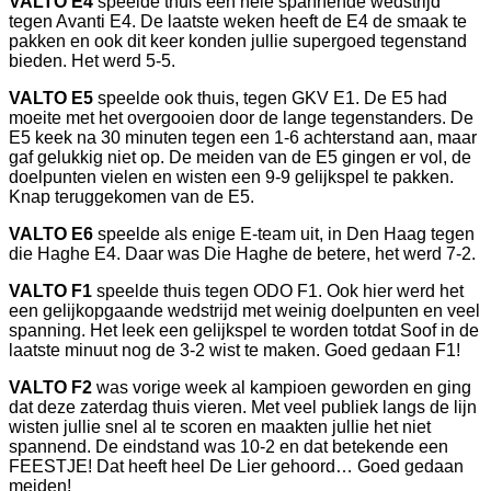
VALTO E4
speelde thuis een hele spannende wedstrijd
tegen Avanti E4. De laatste weken heeft de E4 de smaak te
pakken en ook dit keer konden jullie supergoed tegenstand
bieden. Het werd 5-5.
VALTO E5
speelde ook thuis, tegen GKV E1. De E5 had
moeite met het overgooien door de lange tegenstanders. De
E5 keek na 30 minuten tegen een 1-6 achterstand aan, maar
gaf gelukkig niet op. De meiden van de E5 gingen er vol, de
doelpunten vielen en wisten een 9-9 gelijkspel te pakken.
Knap teruggekomen van de E5.
VALTO E6
speelde als enige E-team uit, in Den Haag tegen
die Haghe E4. Daar was Die Haghe de betere, het werd 7-2.
VALTO F1
speelde thuis tegen ODO F1. Ook hier werd het
een gelijkopgaande wedstrijd met weinig doelpunten en veel
spanning. Het leek een gelijkspel te worden totdat Soof in de
laatste minuut nog de 3-2 wist te maken. Goed gedaan F1!
VALTO F2
was vorige week al kampioen geworden en ging
dat deze zaterdag thuis vieren. Met veel publiek langs de lijn
wisten jullie snel al te scoren en maakten jullie het niet
spannend. De eindstand was 10-2 en dat betekende een
FEESTJE! Dat heeft heel De Lier gehoord… Goed gedaan
meiden!