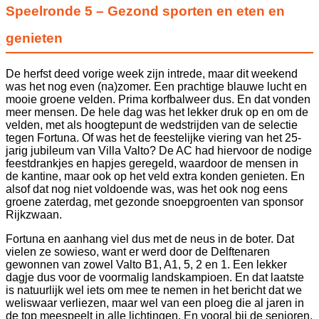
Speelronde 5 – Gezond sporten en eten en
genieten
De herfst deed vorige week zijn intrede, maar dit weekend
was het nog even (na)zomer. Een prachtige blauwe lucht en
mooie groene velden. Prima korfbalweer dus. En dat vonden
meer mensen. De hele dag was het lekker druk op en om de
velden, met als hoogtepunt de wedstrijden van de selectie
tegen Fortuna. Of was het de feestelijke viering van het 25-
jarig jubileum van Villa Valto? De AC had hiervoor de nodige
feestdrankjes en hapjes geregeld, waardoor de mensen in
de kantine, maar ook op het veld extra konden genieten. En
alsof dat nog niet voldoende was, was het ook nog eens
groene zaterdag, met gezonde snoepgroenten van sponsor
Rijkzwaan.
Fortuna en aanhang viel dus met de neus in de boter. Dat
vielen ze sowieso, want er werd door de Delftenaren
gewonnen van zowel Valto B1, A1, 5, 2 en 1. Een lekker
dagje dus voor de voormalig landskampioen. En dat laatste
is natuurlijk wel iets om mee te nemen in het bericht dat we
weliswaar verliezen, maar wel van een ploeg die al jaren in
de top meespeelt in alle lichtingen. En vooral bij de senioren,