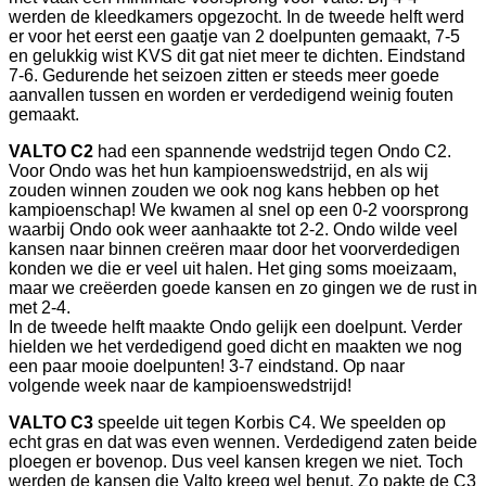
werden de kleedkamers opgezocht. In de tweede helft werd
er voor het eerst een gaatje van 2 doelpunten gemaakt, 7-5
en gelukkig wist KVS dit gat niet meer te dichten. Eindstand
7-6. Gedurende het seizoen zitten er steeds meer goede
aanvallen tussen en worden er verdedigend weinig fouten
gemaakt.
VALTO C2
had een spannende wedstrijd tegen Ondo C2.
Voor Ondo was het hun kampioenswedstrijd, en als wij
zouden winnen zouden we ook nog kans hebben op het
kampioenschap! We kwamen al snel op een 0-2 voorsprong
waarbij Ondo ook weer aanhaakte tot 2-2. Ondo wilde veel
kansen naar binnen creëren maar door het voorverdedigen
konden we die er veel uit halen. Het ging soms moeizaam,
maar we creëerden goede kansen en zo gingen we de rust in
met 2-4.
In de tweede helft maakte Ondo gelijk een doelpunt. Verder
hielden we het verdedigend goed dicht en maakten we nog
een paar mooie doelpunten! 3-7 eindstand. Op naar
volgende week naar de kampioenswedstrijd!
VALTO C3
speelde uit tegen Korbis C4. We speelden op
echt gras en dat was even wennen. Verdedigend zaten beide
ploegen er bovenop. Dus veel kansen kregen we niet. Toch
werden de kansen die Valto kreeg wel benut. Zo pakte de C3