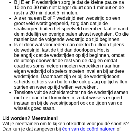
Bij E en F wedstrijden zorg je dat de kleine pauze na
10 en na 30 min niet langer duurt dan 1 minuut en de
rust na 20 min duurt 5 minuten.
Als er na een E of F wedstrijd een wedstrijd op een
groot veld wordt gespeeld, zorg dan dat je de
strafworpen buiten het speelveld neemt en laat iemand
de middellijn en overige palen alvast weghalen. Op die
manier kan de volgende wedstrijd op tijd beginnen.
Is er door wat voor reden dan ook toch uitloop tijdens
de wedstrijd, laat de tijd dan doorlopen. Het is
belangrijk dat de wedstrijden op tijd beginnen, omdat
de uitloop doorwerkt de rest van de dag en omdat
coaches soms meteen moeten vertrekken naar hun
eigen wedstrijd of spelers moeten invallen bij andere
wedstrijden. Daarnaast zijn er bij de wedstrijdsport
scheidsrechters van buiten die ook graag op tijd willen
starten en weer op tijd willen vertrekken.
Tenslotte vult de scheidsrechter na de wedstrijd samen
met de coach het formulier in, zodat wissels er goed
instaan en bij de wedstrijdsport ook de tijden van de
wissels goed staan.
Lid worden? Meetrainen!
Wil je meetrainen om te kijken of korfbal voor jou dé sport is?
Dan kun je dat aangeven bij
één van de coördinatoren
of