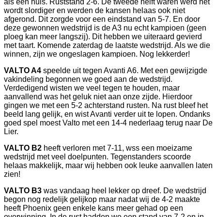
als een huis. Ruststand 2-6. De tweede helft waren werd het
wordt slordiger en werden de kansen helaas ook niet
afgerond. Dit zorgde voor een eindstand van 5-7. En door
deze gewonnen wedstrijd is de A3 nu echt kampioen (geen
ploeg kan meer langszij). Dit hebben we uiteraard gevierd
met taart. Komende zaterdag de laatste wedstrijd. Als we die
winnen, zijn we ongeslagen kampioen. Nog lekkerder!
VALTO A4
speelde uit tegen Avanti A6. Met een gewijzigde
vakindeling begonnen we goed aan de wedstrijd.
Verdedigend wisten we veel tegen te houden, maar
aanvallend was het geluk niet aan onze zijde. Hierdoor
gingen we met een 5-2 achterstand rusten. Na rust bleef het
beeld lang gelijk, en wist Avanti verder uit te lopen. Ondanks
goed spel moest Valto met een 14-4 nederlaag terug naar De
Lier.
VALTO B2
heeft verloren met 7-11, wss een moeizame
wedstrijd met veel doelpunten. Tegenstanders scoorde
helaas makkelijk, maar wij hebben ook leuke aanvallen laten
zien!
VALTO B3
was vandaag heel lekker op dreef. De wedstrijd
begon nog redelijk gelijkop maar nadat wij de 4-2 maakte
heeft Phoenix geen enkele kans meer gehad op een
overwinning. In de rust hadden we een stand van 7-2 en in