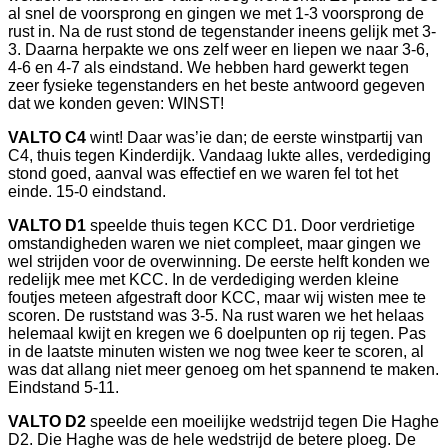
al snel de voorsprong en gingen we met 1-3 voorsprong de
rust in. Na de rust stond de tegenstander ineens gelijk met 3-
3. Daarna herpakte we ons zelf weer en liepen we naar 3-6,
4-6 en 4-7 als eindstand. We hebben hard gewerkt tegen
zeer fysieke tegenstanders en het beste antwoord gegeven
dat we konden geven: WINST!
VALTO C4
wint! Daar was’ie dan; de eerste winstpartij van
C4, thuis tegen Kinderdijk. Vandaag lukte alles, verdediging
stond goed, aanval was effectief en we waren fel tot het
einde. 15-0 eindstand.
VALTO D1
speelde thuis tegen KCC D1. Door verdrietige
omstandigheden waren we niet compleet, maar gingen we
wel strijden voor de overwinning. De eerste helft konden we
redelijk mee met KCC. In de verdediging werden kleine
foutjes meteen afgestraft door KCC, maar wij wisten mee te
scoren. De ruststand was 3-5. Na rust waren we het helaas
helemaal kwijt en kregen we 6 doelpunten op rij tegen. Pas
in de laatste minuten wisten we nog twee keer te scoren, al
was dat allang niet meer genoeg om het spannend te maken.
Eindstand 5-11.
VALTO D2
speelde een moeilijke wedstrijd tegen Die Haghe
D2. Die Haghe was de hele wedstrijd de betere ploeg. De