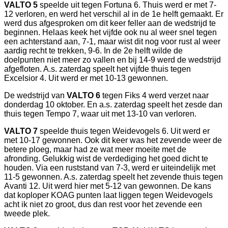
VALTO 5
speelde uit tegen Fortuna 6. Thuis werd er met 7-
12 verloren, en werd het verschil al in de 1e helft gemaakt. Er
werd dus afgesproken om dit keer feller aan de wedstrijd te
beginnen. Helaas keek het vijfde ook nu al weer snel tegen
een achterstand aan, 7-1, maar wist dit nog voor rust al weer
aardig recht te trekken, 9-6. In de 2e helft wilde de
doelpunten niet meer zo vallen en bij 14-9 werd de wedstrijd
afgefloten. A.s. zaterdag speelt het vijfde thuis tegen
Excelsior 4. Uit werd er met 10-13 gewonnen.
De wedstrijd van
VALTO 6
tegen Fiks 4 werd verzet naar
donderdag 10 oktober. En a.s. zaterdag speelt het zesde dan
thuis tegen Tempo 7, waar uit met 13-10 van verloren.
VALTO 7
speelde thuis tegen Weidevogels 6. Uit werd er
met 10-17 gewonnen. Ook dit keer was het zevende weer de
betere ploeg, maar had ze wat meer moeite met de
afronding. Gelukkig wist de verdediging het goed dicht te
houden. Via een ruststand van 7-3, werd er uiteindelijk met
11-5 gewonnen. A.s. zaterdag speelt het zevende thuis tegen
Avanti 12. Uit werd hier met 5-12 van gewonnen. De kans
dat koploper KOAG punten laat liggen tegen Weidevogels
acht ik niet zo groot, dus dan rest voor het zevende een
tweede plek.