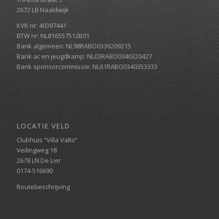
2672 LB Naaldwijk
KVK nr: 40397441
BTW nr: NL816557512B01
Bank algemeen: NL98RABO0336209215
Bank ac en jeugdkamp: NL03RABO0340320427
Bank sponsorcommissie: NL61RABO0340353333
LOCATIE VELD
Clubhuis “Villa Valto”
Veilingweg 18
2678 LN De Lier
0174-516690
Routebeschrijving