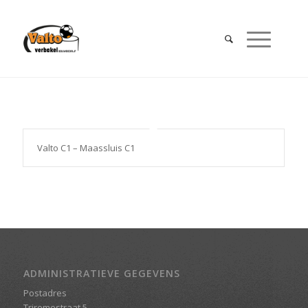
Valto C1 – Maassluis C1
ADMINISTRATIEVE GEGEVENS
Postadres
Triremestraat 5