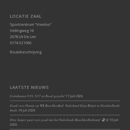
LOCATIE ZAAL
Sportcentrum “Vreeloo”
Veilingweg 16
2678 LN De Lier
0174-521066
Routebeschrijving
LAATSTE NIEUWS
Coördinator U19, U17 en Rood gezocht!
17 juli 2026
Goud voor Oranje op WK Beachkorfbal: Nederland klopt België in bloedstollende
finale
14 juli 2026
Onze Jasper gaat voor goud met het Nederlands Beachkorfbalteam! 🏖️🥇
10 juli
2026