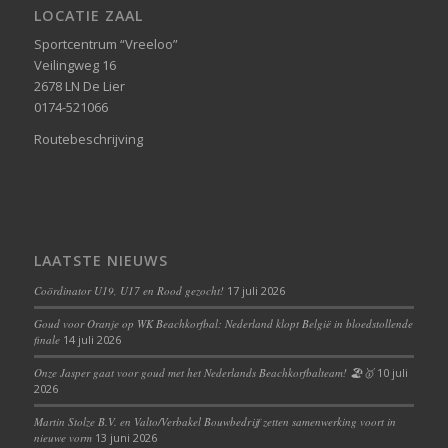
LOCATIE ZAAL
Sportcentrum “Vreeloo”
Veilingweg 16
2678 LN De Lier
0174-521066
Routebeschrijving
LAATSTE NIEUWS
Coördinator U19, U17 en Rood gezocht!
17 juli 2026
Goud voor Oranje op WK Beachkorfbal: Nederland klopt België in bloedstollende
finale
14 juli 2026
Onze Jasper gaat voor goud met het Nederlands Beachkorfbalteam! 🏖️🥇
10 juli
2026
Martin Stolze B.V. en Valto/Verbakel Bouwbedrijf zetten samenwerking voort in
nieuwe vorm
13 juni 2026