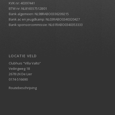
KVK nr: 40397441
BTW nr: NL816557512B01
Bank algemeen: NL98RABO0336209215
Bank ac en jeugdkamp: NL03RABO0340320427
Bank sponsorcommissie: NL61RABO0340353333
LOCATIE VELD
Clubhuis “Villa Valto”
Veilingweg 18
2678 LN De Lier
0174-516690
Routebeschrijving