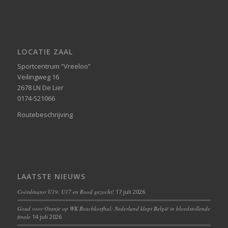
LOCATIE ZAAL
Sportcentrum “Vreeloo”
Veilingweg 16
2678 LN De Lier
0174-521066
Routebeschrijving
LAATSTE NIEUWS
Coördinator U19, U17 en Rood gezocht!
17 juli 2026
Goud voor Oranje op WK Beachkorfbal: Nederland klopt België in bloedstollende
finale
14 juli 2026