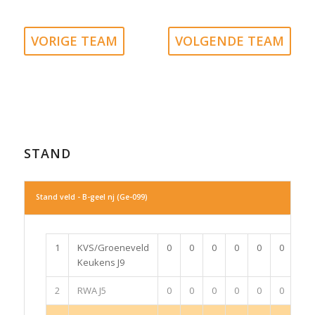
VORIGE TEAM
VOLGENDE TEAM
STAND
Stand veld - B-geel nj (Ge-099)
1
KVS/Groeneveld
0
0
0
0
0
0
0
Keukens J9
2
RWA J5
0
0
0
0
0
0
0