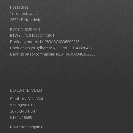
Postadres
Triremestraat 5
2672 LB Naaldwijk
KVK nr: 40397441
BTW nr: NL816557512B01
Bank algemeen: NL98RABO0336209215
Bank ac en jeugdkamp: NL03RABO0340320427
Bank sponsorcommissie: NL61RABO0340353333
LOCATIE VELD
Clubhuis “Villa Valto”
Veilingweg 18
2678 LN De Lier
0174-516690
Routebeschrijving