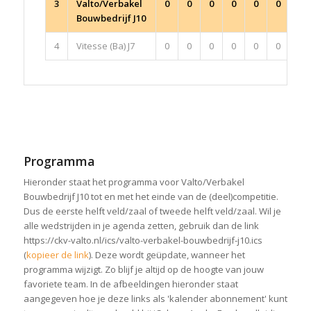
3
Valto/Verbakel
0
0
0
0
0
0
0
Bouwbedrijf J10
4
Vitesse (Ba) J7
0
0
0
0
0
0
0
Programma
Hieronder staat het programma voor Valto/Verbakel
Bouwbedrijf J10 tot en met het einde van de (deel)competitie.
Dus de eerste helft veld/zaal of tweede helft veld/zaal. Wil je
alle wedstrijden in je agenda zetten, gebruik dan de link
https://ckv-valto.nl/ics/valto-verbakel-bouwbedrijf-j10.ics
(
kopieer de link
). Deze wordt geüpdate, wanneer het
programma wijzigt. Zo blijf je altijd op de hoogte van jouw
favoriete team. In de afbeeldingen hieronder staat
aangegeven hoe je deze links als 'kalender abonnement' kunt