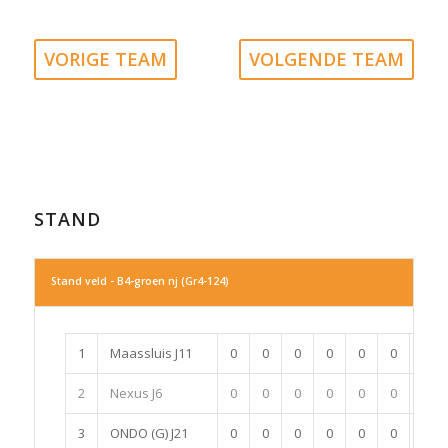
VORIGE TEAM
VOLGENDE TEAM
STAND
Stand veld - B4-groen nj (Gr4-124)
1
Maassluis J11
0
0
0
0
0
0
0
2
Nexus J6
0
0
0
0
0
0
0
3
ONDO (G) J21
0
0
0
0
0
0
0