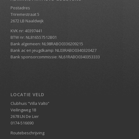
Postadres
Triremestraat 5
2672 LB Naaldwijk
KVK nr: 40397441
BTW nr: NL816557512B01
Bank algemeen: NL98RABO0336209215
Bank ac en jeugdkamp: NL03RABO0340320427
Bank sponsorcommissie: NL61RABO0340353333
LOCATIE VELD
Clubhuis “Villa Valto”
Veilingweg 18
2678 LN De Lier
0174-516690
Routebeschrijving