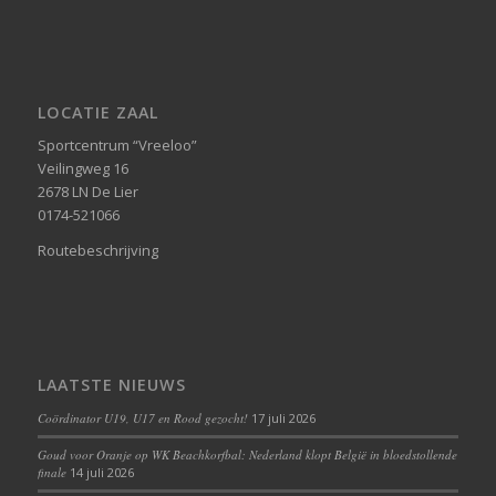
LOCATIE ZAAL
Sportcentrum “Vreeloo”
Veilingweg 16
2678 LN De Lier
0174-521066
Routebeschrijving
LAATSTE NIEUWS
Coördinator U19, U17 en Rood gezocht!
17 juli 2026
Goud voor Oranje op WK Beachkorfbal: Nederland klopt België in bloedstollende
finale
14 juli 2026