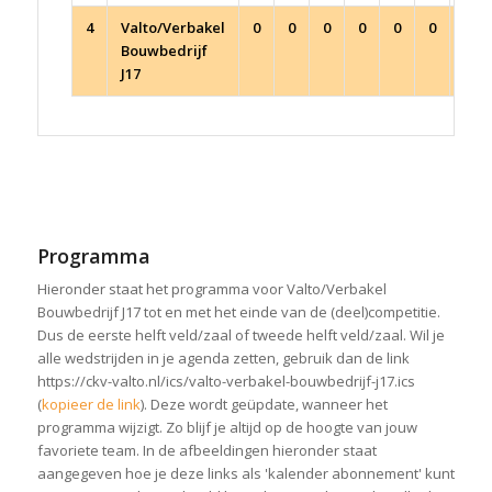
4
Valto/Verbakel
0
0
0
0
0
0
0
Bouwbedrijf
J17
Programma
Hieronder staat het programma voor Valto/Verbakel
Bouwbedrijf J17 tot en met het einde van de (deel)competitie.
Dus de eerste helft veld/zaal of tweede helft veld/zaal. Wil je
alle wedstrijden in je agenda zetten, gebruik dan de link
https://ckv-valto.nl/ics/valto-verbakel-bouwbedrijf-j17.ics
(
kopieer de link
). Deze wordt geüpdate, wanneer het
programma wijzigt. Zo blijf je altijd op de hoogte van jouw
favoriete team. In de afbeeldingen hieronder staat
aangegeven hoe je deze links als 'kalender abonnement' kunt