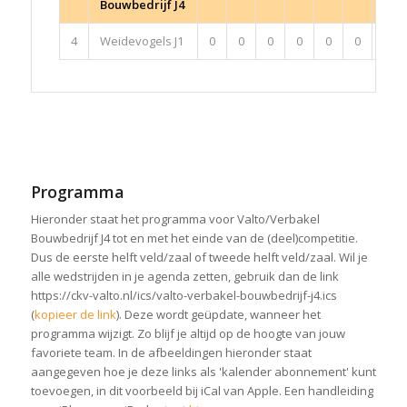
Bouwbedrijf J4
4
Weidevogels J1
0
0
0
0
0
0
0
Programma
Hieronder staat het programma voor Valto/Verbakel
Bouwbedrijf J4 tot en met het einde van de (deel)competitie.
Dus de eerste helft veld/zaal of tweede helft veld/zaal. Wil je
alle wedstrijden in je agenda zetten, gebruik dan de link
https://ckv-valto.nl/ics/valto-verbakel-bouwbedrijf-j4.ics
(
kopieer de link
). Deze wordt geüpdate, wanneer het
programma wijzigt. Zo blijf je altijd op de hoogte van jouw
favoriete team. In de afbeeldingen hieronder staat
aangegeven hoe je deze links als 'kalender abonnement' kunt
toevoegen, in dit voorbeeld bij iCal van Apple. Een handleiding