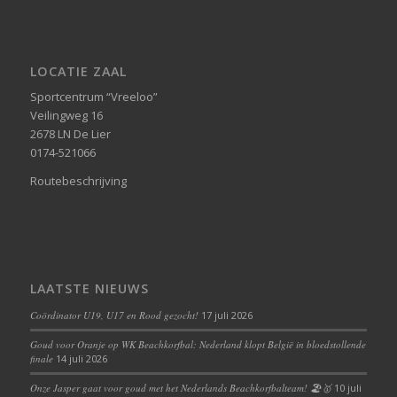
LOCATIE ZAAL
Sportcentrum “Vreeloo”
Veilingweg 16
2678 LN De Lier
0174-521066
Routebeschrijving
LAATSTE NIEUWS
Coördinator U19, U17 en Rood gezocht!
17 juli 2026
Goud voor Oranje op WK Beachkorfbal: Nederland klopt België in bloedstollende
finale
14 juli 2026
Onze Jasper gaat voor goud met het Nederlands Beachkorfbalteam! 🏖️🥇
10 juli