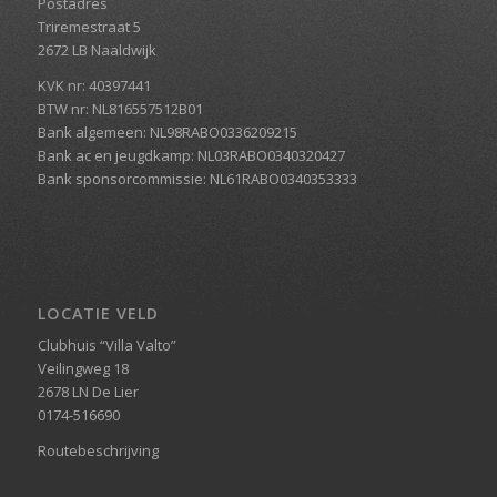
Postadres
Triremestraat 5
2672 LB Naaldwijk
KVK nr: 40397441
BTW nr: NL816557512B01
Bank algemeen: NL98RABO0336209215
Bank ac en jeugdkamp: NL03RABO0340320427
Bank sponsorcommissie: NL61RABO0340353333
LOCATIE VELD
Clubhuis “Villa Valto”
Veilingweg 18
2678 LN De Lier
0174-516690
Routebeschrijving