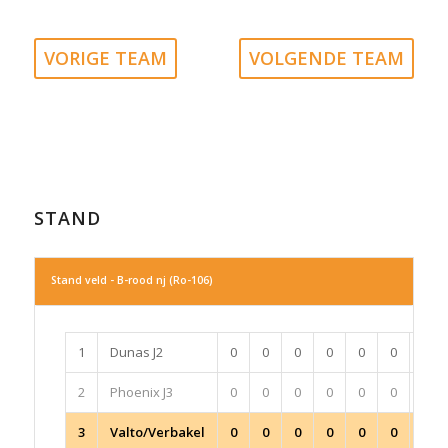
VORIGE TEAM
VOLGENDE TEAM
STAND
Stand veld - B-rood nj (Ro-106)
1
Dunas J2
0
0
0
0
0
0
0
2
Phoenix J3
0
0
0
0
0
0
0
3
Valto/Verbakel
0
0
0
0
0
0
0