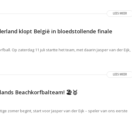
LEES MEER
land klopt België in bloedstollende finale
ll. Op zaterdag 11 juli startte het team, met daarin Jasper van der Eijk,
LEES MEER
lands Beachkorfbalteam! 🏖️🥇
ge zomer begint, start voor Jasper van der Eijk – speler van ons eerste