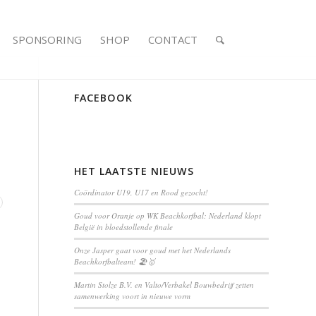
SPONSORING
SHOP
CONTACT
FACEBOOK
HET LAATSTE NIEUWS
Coördinator U19, U17 en Rood gezocht!
Goud voor Oranje op WK Beachkorfbal: Nederland klopt
België in bloedstollende finale
Onze Jasper gaat voor goud met het Nederlands
Beachkorfbalteam! 🏖️🥇
Martin Stolze B.V. en Valto/Verbakel Bouwbedrijf zetten
samenwerking voort in nieuwe vorm