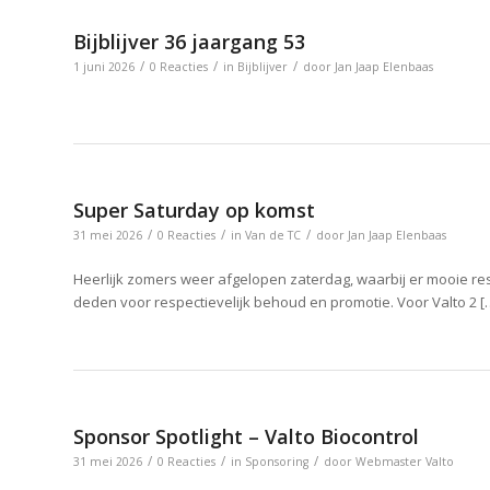
Bijblijver 36 jaargang 53
/
/
/
1 juni 2026
0 Reacties
in
Bijblijver
door
Jan Jaap Elenbaas
Super Saturday op komst
/
/
/
31 mei 2026
0 Reacties
in
Van de TC
door
Jan Jaap Elenbaas
Heerlijk zomers weer afgelopen zaterdag, waarbij er mooie re
deden voor respectievelijk behoud en promotie. Voor Valto 2 [
Sponsor Spotlight – Valto Biocontrol
/
/
/
31 mei 2026
0 Reacties
in
Sponsoring
door
Webmaster Valto