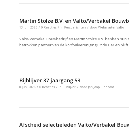
Martin Stolze B.V. en Valto/Verbakel Bouw
/
/
/
13 juni 2026
0 Reacties
in
Persberichten
door
Webmaster Valto
Valto/Verbakel Bouwbedrijf en Martin Stolze B.V. hebben hun 
betrokken partner van de korfbalvereniging uit de Lier en blijft
Bijblijver 37 jaargang 53
/
/
/
8 juni 2026
0 Reacties
in
Bijblijver
door
Jan Jaap Elenbaas
Afscheid selectieleden Valto/Verbakel Bou