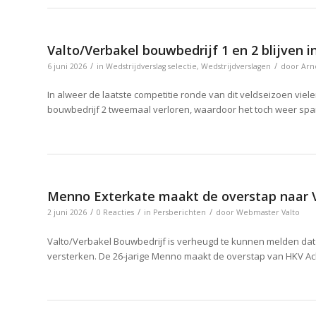
Valto/Verbakel bouwbedrijf 1 en 2 blijven i
/
/
6 juni 2026
in
Wedstrijdverslag selectie
,
Wedstrijdverslagen
door
Arn
In alweer de laatste competitie ronde van dit veldseizoen vie
bouwbedrijf 2 tweemaal verloren, waardoor het toch weer spa
Menno Exterkate maakt de overstap naar V
/
/
/
2 juni 2026
0 Reacties
in
Persberichten
door
Webmaster Valto
Valto/Verbakel Bouwbedrijf is verheugd te kunnen melden dat
versterken. De 26-jarige Menno maakt de overstap van HKV Achi