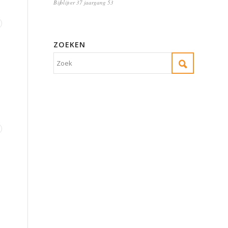
Bijblijver 37 jaargang 53
ZOEKEN