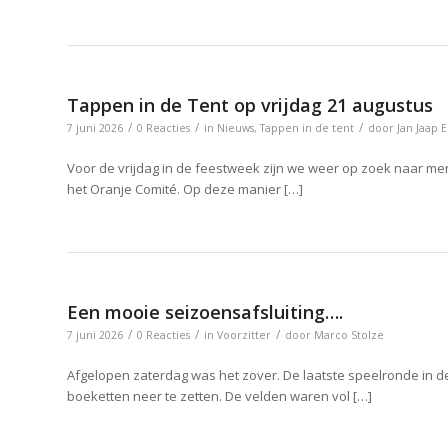
Tappen in de Tent op vrijdag 21 augustus
/
/
/
7 juni 2026
0 Reacties
in
Nieuws
,
Tappen in de tent
door
Jan Jaap 
Voor de vrijdag in de feestweek zijn we weer op zoek naar me
het Oranje Comité. Op deze manier […]
Een mooie seizoensafsluiting….
/
/
/
7 juni 2026
0 Reacties
in
Voorzitter
door
Marco Stolze
Afgelopen zaterdag was het zover. De laatste speelronde in d
boeketten neer te zetten. De velden waren vol […]