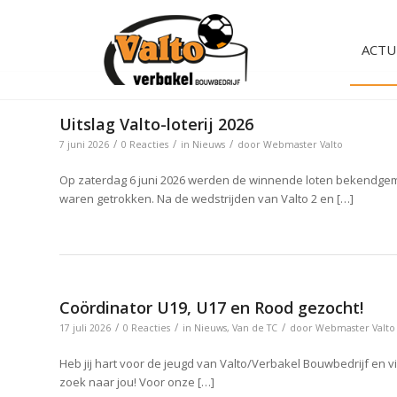
ACTU
Uitslag Valto-loterij 2026
/
/
/
7 juni 2026
0 Reacties
in
Nieuws
door
Webmaster Valto
Op zaterdag 6 juni 2026 werden de winnende loten bekendgemaa
waren getrokken. Na de wedstrijden van Valto 2 en […]
Coördinator U19, U17 en Rood gezocht!
/
/
/
17 juli 2026
0 Reacties
in
Nieuws
,
Van de TC
door
Webmaster Valto
Heb jij hart voor de jeugd van Valto/Verbakel Bouwbedrijf en v
zoek naar jou! Voor onze […]