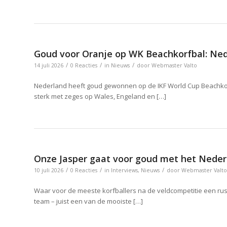
Goud voor Oranje op WK Beachkorfbal: Neder
/
/
/
14 juli 2026
0 Reacties
in
Nieuws
door
Webmaster Valto
Nederland heeft goud gewonnen op de IKF World Cup Beachkorfba
sterk met zeges op Wales, Engeland en […]
Onze Jasper gaat voor goud met het Neder
/
/
/
10 juli 2026
0 Reacties
in
Interviews
,
Nieuws
door
Webmaster Valto
Waar voor de meeste korfballers na de veldcompetitie een rusti
team – juist een van de mooiste […]