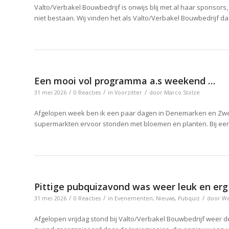
Valto/Verbakel Bouwbedrijf is onwijs blij met al haar sponsor
niet bestaan. Wij vinden het als Valto/Verbakel Bouwbedrijf d
Een mooi vol programma a.s weekend …
/
/
/
31 mei 2026
0 Reacties
in
Voorzitter
door
Marco Stolze
Afgelopen week ben ik een paar dagen in Denemarken en Zwe
supermarkten ervoor stonden met bloemen en planten. Bij een
Pittige pubquizavond was weer leuk en erg 
/
/
/
31 mei 2026
0 Reacties
in
Evenementen
,
Nieuws
,
Pubquiz
door
We
Afgelopen vrijdag stond bij Valto/Verbakel Bouwbedrijf weer 