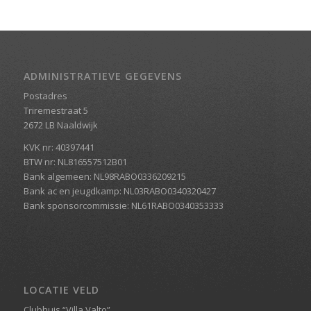
ADMINISTRATIEVE GEGEVENS
Postadres
Triremestraat 5
2672 LB Naaldwijk
KVK nr: 40397441
BTW nr: NL816557512B01
Bank algemeen: NL98RABO0336209215
Bank ac en jeugdkamp: NL03RABO0340320427
Bank sponsorcommissie: NL61RABO0340353333
LOCATIE VELD
Clubhuis “Villa Valto”