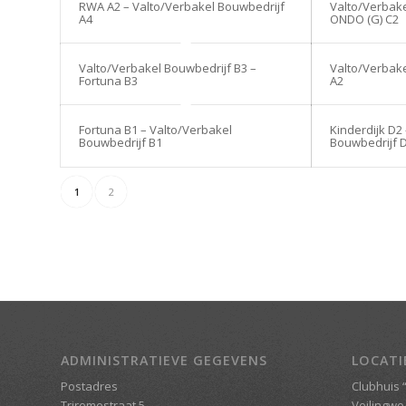
RWA A2 – Valto/Verbakel Bouwbedrijf
Valto/Verbake
A4
ONDO (G) C2
Valto/Verbakel Bouwbedrijf B3 –
Valto/Verbake
Fortuna B3
A2
Fortuna B1 – Valto/Verbakel
Kinderdijk D2
Bouwbedrijf B1
Bouwbedrijf 
1
2
ADMINISTRATIEVE GEGEVENS
LOCATI
Postadres
Clubhuis “
Triremestraat 5
Veilingwe