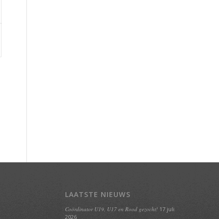
LAATSTE NIEUWS
Coördinator U19, U17 en Rood gezocht!
17 juli
2026