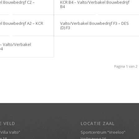
l Bouwbedrijf C2 –
KCR B4 – Valto/Verbakel Bouwbedrijf
B4
l Bouwbedrijf A2 – KCR
Valto/Verbakel Bouwbedrijf F3 – DES
(D) F3
 – Valto/Verbakel
D4
Pagina 1 van 2
E VELD
LOCATIE ZAAL
Villa Valto”
Sportcentrum “Vreeloo”
g 18
Veilingweg 16