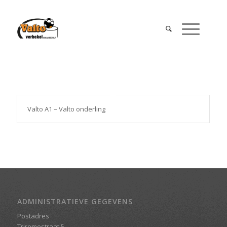
Valto A1 – Valto onderling
ADMINISTRATIEVE GEGEVENS
Postadres
Triremestraat 5