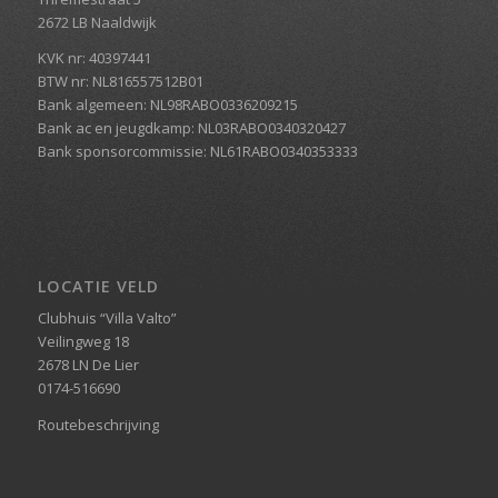
2672 LB Naaldwijk
KVK nr: 40397441
BTW nr: NL816557512B01
Bank algemeen: NL98RABO0336209215
Bank ac en jeugdkamp: NL03RABO0340320427
Bank sponsorcommissie: NL61RABO0340353333
LOCATIE VELD
Clubhuis “Villa Valto”
Veilingweg 18
2678 LN De Lier
0174-516690
Routebeschrijving