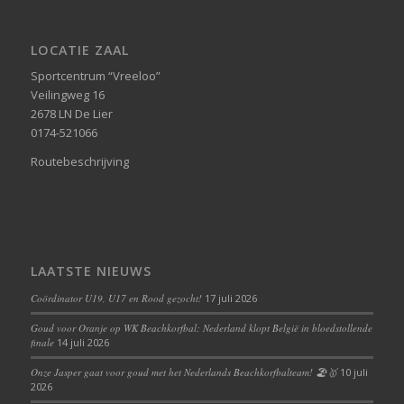
LOCATIE ZAAL
Sportcentrum “Vreeloo”
Veilingweg 16
2678 LN De Lier
0174-521066
Routebeschrijving
LAATSTE NIEUWS
Coördinator U19, U17 en Rood gezocht!
17 juli 2026
Goud voor Oranje op WK Beachkorfbal: Nederland klopt België in bloedstollende
finale
14 juli 2026
Onze Jasper gaat voor goud met het Nederlands Beachkorfbalteam! 🏖️🥇
10 juli
2026