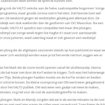
zaalseizoen weer binnen de lijnen te kunnen zien.
aging ook de VALTO selectie aan de halve zaalcompetitie begonnen. Vorige
t programma, maar gooide corona roet in het eten. Dat heerste toen wel
men. Dit weekend gingen de wedstrijden gelukkig wel allemaal door. De
delijk een stuk wakkerder dan de gastheren van CKC Maassluis. Na een
maakt. VALTO A1 speelt in een competitie met maar drie ploegen,
wedstrijd van vorige week tegen Die Haghe A1 staat voor aanstaande
 onze junioren, want zaterdag staat er ook gewoon een wedstrijd
Een ploeg die de afgelopen seizoenen steeds op hun pad komt en waar w
eer zo’n wedstrijd worden waar je tot het einde niet kon zeggen wie er
was het Mark die de score mocht openen vanaf de strafworpstip. Hierna
j de bal maar niet door de korf wisten te krijgen. Toch was het halverwege
ura en Thijs. Beide ploegen hadden moeite om de korf te vinden en beiden
en schot te lossen. De kleine voorsprong van OW werd weer geëgaliseerd
n door het VALTO publiek. OW wist weer een gaatje van twee te maken,
nuten, nog net voor de rust de aansluitingstreffer te maken.
e ploegen. Mark en Mandy zorgden dat we in de eerste minuten na de rust
 en niet veel later waren de rollen weer omgedraaid. Toen Pieter de 9-9