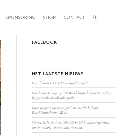
SPONSORING
SHOP
CONTACT
FACEBOOK
HET LAATSTE NIEUWS
Coördinator U19, U17 en Rood gezocht!
Goud voor Oranje op WK Beachkorfbal: Nederland klopt
België in bloedstollende finale
Onze Jasper gaat voor goud met het Nederlands
Beachkorfbalteam! 🏖️🥇
Martin Stolze B.V. en Valto/Verbakel Bouwbedrijf zetten
samenwerking voort in nieuwe vorm