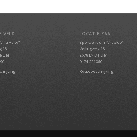
E VELD
LOCATIE ZAAL
Villa Valto”
Sportcentrum “Vreeloo”
g 18
Veilingweg 16
e Lier
2678 LN De Lier
690
0174-521066
hrijving
Routebeschrijving