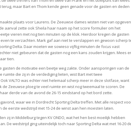
t de twee treffers van Thom en twee van Frank en het doelpunt van Mees
at terug, maar Bart en Thom kende geen genade voor de gasten en deden
k maakte plaats voor Laurens. De Zeeuwse dames wisten niet van opgeven
de aanval zette ook Sheila haar naam op het score formulier om het
n beetje vieren met nog tien minuten op de klok. Hierdoor kregen de gasten
n even te verzachten. Mark gaf aan niet te verslappen en gewoon scherp t
orting Delta. Daar moeten we sowieso vijftig minuten de focus vast
chter niet gebeuren dat de gasten nog een kans zouden krijgen. Mees e
aar tien.
de gasten de motivatie een beetje weg zakte. Onder aansporingen van de
 ruimte die zij in de verdediging lieten, wist Bart met twee
 Ook VALTO was echter niet helemaal scherp meer in deze slotfase, want
ok de Zeeuwse ploeg te veel ruimte en wist nog tweemaal te scoren. De
haar derde van de avond de 26-15 eindstand op het bord zette.
avond, waar we in Dordrecht Sporting Delta treffen. Met alle respect voo
n de eerste wedstrijd met 15-24 de winst aan hen moesten laten.
den zij in Middelburg tegen KV ONDO, wat het hen best moeilijk hebben
n. De wedstrijd ging uiteindelijk toch naar Sporting Delta wat met 16-20 d