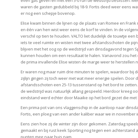
even gas geven en met een 5-0 run de wedstrijd beslissen. Me
waren de gasten gedubbeld bij 18-9. Fortis deed weer eens w
er nog een schepje bovenop.
Elise kwam binnen de lijnen op de plaats van Romee en Fran
en één van hen wist weer eens de korf te vinden. In de volgen
verschil op tien te houden. VALTO liet duidelijk de touwtje ee
iets te veel ruimte en wisten met twee afstandsschoten de pij
blijven met het oog op de wedstrijd van dinsdagavond tegen Sp
kunnen houden om een resultaat te halen. Vanavond zou het e
de prima invallende Elise wisten de marge weer te herstellen n
Er waren nog maar ruim drie minuten te spelen, waardoor bij 
zijlijn gingen zij toch weer met wat meer energie spelen. Door de
afstandsschoten een 25-13 tussenstand op het bord te zetten.
de wedstrijd was natuurlijk allang gespeeld. Hierdoor kreeg o
eindstand werd echter door Maaike op het bord gezet die met 
Een prima pot van ons vlaggenschip in de aanloop naar dinsdag
Fortis, een ploeg van een ander kaliber waar we in november i
Eens zien hoe zij de winter zijn door gekomen. Zaterdag speel
gemaakt en bij rust keek Sporting nog tegen een achterstand aa
punten mee naar huis nam.