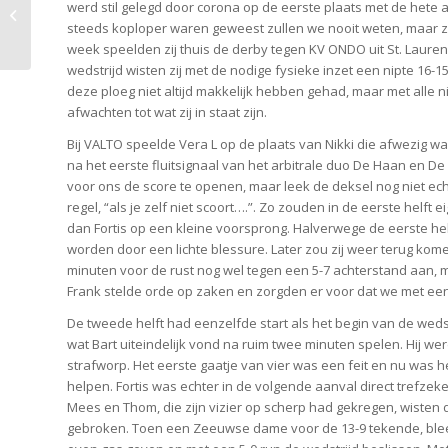
werd stil gelegd door corona op de eerste plaats met de hete a
penningmeester Cor
steeds koploper waren geweest zullen we nooit weten, maar zi
Stolk
week speelden zij thuis de derby tegen KV ONDO uit St. Lauren
wedstrijd wisten zij met de nodige fysieke inzet een nipte 16-
deze ploeg niet altijd makkelijk hebben gehad, maar met alle 
afwachten tot wat zij in staat zijn.
Bij VALTO speelde Vera L op de plaats van Nikki die afwezig 
na het eerste fluitsignaal van het arbitrale duo De Haan en D
voor ons de score te openen, maar leek de deksel nog niet echt
regel, “als je zelf niet scoort….”. Zo zouden in de eerste helft 
dan Fortis op een kleine voorsprong. Halverwege de eerste helf
worden door een lichte blessure. Later zou zij weer terug kome
minuten voor de rust nog wel tegen een 5-7 achterstand aan, 
Frank stelde orde op zaken en zorgden er voor dat we met een
De tweede helft had eenzelfde start als het begin van de weds
wat Bart uiteindelijk vond na ruim twee minuten spelen. Hij 
strafworp. Het eerste gaatje van vier was een feit en nu was
helpen. Fortis was echter in de volgende aanval direct trefze
Mees en Thom, die zijn vizier op scherp had gekregen, wisten 
gebroken. Toen een Zeeuwse dame voor de 13-9 tekende, bleek 