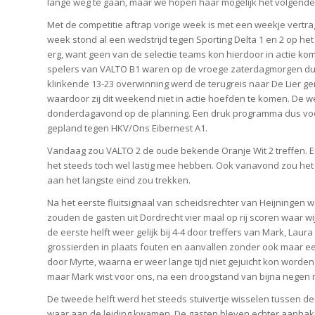
lange weg te gaan, maar we hopen haar mogelijk het volgende 
Met de competitie aftrap vorige week is met een weekje vertr
week stond al een wedstrijd tegen Sporting Delta 1 en 2 op he
erg, want geen van de selectie teams kon hierdoor in actie ko
spelers van VALTO B1 waren op de vroege zaterdagmorgen dui
klinkende 13-23 overwinning werd de terugreis naar De Lier ge
waardoor zij dit weekend niet in actie hoefden te komen. De 
donderdagavond op de planning. Een druk programma dus voor
gepland tegen HKV/Ons Eibernest A1.
Vandaag zou VALTO 2 de oude bekende Oranje Wit 2 treffen. 
het steeds toch wel lastig mee hebben. Ook vanavond zou het w
aan het langste eind zou trekken.
Na het eerste fluitsignaal van scheidsrechter van Heijningen 
zouden de gasten uit Dordrecht vier maal op rij scoren waar wi
de eerste helft weer gelijk bij 4-4 door treffers van Mark, La
grossierden in plaats fouten en aanvallen zonder ook maar e
door Myrte, waarna er weer lange tijd niet gejuicht kon worde
maar Mark wist voor ons, na een droogstand van bijna negen mi
De tweede helft werd het steeds stuivertje wisselen tussen d
waar aan de leiding kwamen. De gasten bleven echter aanhaken