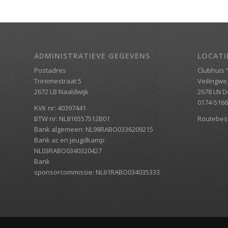
ADMINISTRATIEVE GEGEVENS
LOCATI
Postadres
Clubhuis “
Triremestraat 5
Veilingwe
2672 LB Naaldwijk
2678 LN D
0174-516
KVK nr: 40397441
BTW nr: NL816557512B01
Routebesc
Bank algemeen: NL98RABO0336209215
Bank ac en jeugdkamp:
NL03RABO0340320427
Bank
sponsorcommissie: NL61RABO0340353333