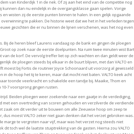
dem van Kinderdijk 1 in de nek. Of zij aan het eind van de competitie nog
j kunnen dan nu eindelijk in de overgangsklasse gaan spelen. Vorige
s en wisten zij de eerste punten binnen te halen. In een gelijk opgaande
15 overwinning te pakken. De historie weet dat we het in het verleden tegen
nieuwe gezichten die er nu binnen de lijnen verschenen, was het nog even
was. Bij de heren bleef Laurens vandaag op de bank en gingen de ploegen
e Groot op zoek naar de eerste doelpunten. Na ruim twee minuten wist Bar
 van de korf. De vervolg treffer liet op zich wachten en dan geldt weer de
eigenlijk de ploegen steeds bij elkaar in de buurt blijven, met dan VALTO en
t moest bij Fortis de routinier Joyce Schoonaard uit voorzorg al gewisseld
n in de hoop het tij te keren, maar dat mocht niet baten. VALTO keek acht
maar toonde veerkracht en schakelde een tandje bij. Maaike, Thom en
 10-7 voorsprong gingen rusten.
trijd. Beiden ploegen weer zoekende naar een gaatje in de verdediging,
werd met een overtreding van scoren gehouden en verzilverde de verdiende
 het zaak om dit verder uit te bouwen om alle Zeeuwse hoop om zeep te
ker, dus moest VALTO zeker niet gaan denken dat het verzet gebroken was.
de marge te vergroten naar vijf, maar was het verzet nog steeds niet
dit toch wel de laatste stuiptrekking van de gasten. Hierna zou VALTO