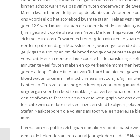
binnen schoot waren we pas vijf minuten onder weg in de tweed
Martijn kwam binnen de lijnen op de plaats van Wouter en zou
ons voordeel op het scorebord kwam te staan. Helaas wist Piete
geen 12-9 werd maar juist aan de andere kant de aansluitin
lijnen gebracht op de plaats van Pieter. Mark en Thijs wisten 
zich toe te trekken. Er waren echter nog tien minuten te gaa
eerder op de middag in Maassluis en zij waren gedurende de 
gelijk gaan warmlopen om de brood nodige doelpunten te gaan
verwacht. Met zijn eerste schot scoorde hij de aansluitingstr
minuten te veel fouten maken en op verkeerde momenten het
goede afloop. Ook de time-out van Richard had niet het gewen
bloed wat te forceren. Het mocht helaas niet zo zijn. Vijf minu
kanten op. Thijs zette ons nog een keer op voorsprong maar 
ongeorganiseerd en leed te makkelijk balverlies, waardoor de 
een strafworp te forceren en was er te weinig tijd voor ons ov
terechte winnaar door met veel inzet en strijd te blijven gelo
Stefan Naaktgeboren die volgens mij toch wel een serieuze ble
mee.
Hierna kon het publiek zich gaan opmaken voor de laatste we
e
een oude bekende van een aantal jaar geleden uit de 1
klass
Overlijden oud-