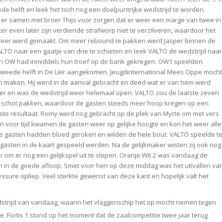
e helft en leek het toch nog een doelpuntrijke wedstrijd te worden.
 er samen met broer Thijs voor zorgen dat er weer een marge van twee in
r even later zijn verdiende strafworp niet te verzilveren, waardoor het
g weer werd gemaakt. Om meer rebound te pakken werd Jasper binnen de
VALTO naar een gaatje van drie te schieten en leek VALTO de wedstrijd naar
n en OW had inmiddels hun troef op de bank gekregen. OW1 speelden
tweede helft in De Lier aangekomen. Jeugdinternational Mees Oppe mocht
 maken. Hij werd in de aanval gebracht en deed wat er van hem werd
effer en was de wedstrijd weer helemaal open. VALTO zou de laatste zeven
 schot pakken, waardoor de gasten steeds meer hoop kregen op een
ste resultaat. Romy werd nog gebracht op de plek van Myrte om met vers
ten voor tijd kwamen de gasten weer op gelijke hoogte en kon het weer alle
de gasten hadden bloed geroken en wilden de hele bout. VALTO speelde t
gasten in de kaart gespeeld werden. Na de gelijkmaker wisten zij ook nog
er om er nog een gelijkspel uit te slepen. Oranje Wit 2 was vandaag de
ven in de goede afloop. Smet voor hen op deze middag was het uitvallen va
ssure opliep. Veel sterkte gewenst van deze kant en hopelijk valt het
dstrijd van vandaag, waarin het vlaggenschip het op mocht nemen tegen
e. Fortis 1 stond op het moment dat de zaalcompetitie twee jaar terug