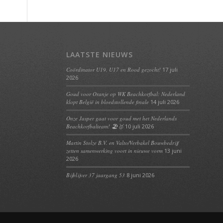
LAATSTE NIEUWS
Coördinator U19, U17 en Rood gezocht!
17 juli
2026
Goud voor Oranje op WK Beachkorfbal: Nederland
klopt België in bloedstollende finale
14 juli 2026
Onze Jasper gaat voor goud met het Nederlands
Beachkorfbalteam! 🏖️🥇
10 juli 2026
Martin Stolze B.V. en Valto/Verbakel Bouwbedrijf
zetten samenwerking voort in nieuwe vorm
13 juni
2026
Bijblijver 37 jaargang 53
8 juni 2026