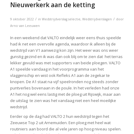
Nieuwerkerk aan de ketting
/
/
9 oktober 2022
in
Wedstrijdverslag selectie
,
Wedstrijdverslagen
door
Arno van Leeuwen
In een weekend dat VALTO eindelijk weer eens thuis speelde
had ik net een overvolle agenda, waardoor ik alleen bij de
wedstrijd van V1 aanwezig kon zijn. Het weer was ons weer
gunstig gezind en ik was dan ook blij om te zien dat het terras
lekker gevuld was met supporters van beide ploegen. VALTO
A1 speelde vandaag in het voorprogramma van het
vlaggenschip en wist ook Refleks A1 aan de zegekar te
knopen. De A1 staat na vijf speelronden nog steeds zonder
puntverlies bovenaan in de poule. In het verleden had onze
A1 het nog wel eens lastig met de ploeg uit Rijswijk, maar aan
de uitslag te zien was het vandaag niet een heel moeilijke
wedstrijd.
Eerder op de dag had VALTO 2 hun wedstrijd tegen het
Zeeuwse Top 2 uit Arnemuiden. Een ploeg met heel wat
routiniers aan boord die al vele jaren op hoog niveau spelen.