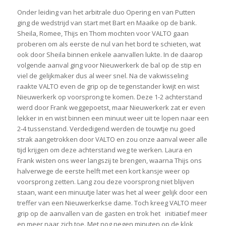
Onder leiding van het arbitrale duo Opering en van Putten
ging de wedstrijd van start met Bart en Maaike op de bank.
Sheila, Romee, Thijs en Thom mochten voor VALTO gaan
proberen om als eerste de nul van het bord te schieten, wat
ook door Sheila binnen enkele aanvallen lukte. In de daarop
volgende aanval ging voor Nieuwerkerk de bal op de stip en
viel de gelijkmaker dus al weer snel. Na de vakwisseling
raakte VALTO even de grip op de tegenstander kwijt en wist
Nieuwerkerk op voorsprong te komen. Deze 1-2 achterstand
werd door Frank weggepoetst, maar Nieuwerkerk zat er even
lekker in en wist binnen een minuut weer uit te lopen naar een
2-4 tussenstand. Verdedigend werden de touwtje nu goed
strak aangetrokken door VALTO en zou onze aanval weer alle
tijd krijgen om deze achterstand weg te werken. Laura en
Frank wisten ons weer langszij te brengen, waarna Thijs ons
halverwege de eerste helft met een kort kansje weer op
voorsprong zetten. Lang zou deze voorsprong niet blijven
staan, want een minuutje later was het al weer gelijk door een
treffer van een Nieuwerkerkse dame. Toch kreeg VALTO meer
grip op de aanvallen van de gasten en trok het initiatief meer
en meer naar zich toe. Met nog negen minuten op de klok