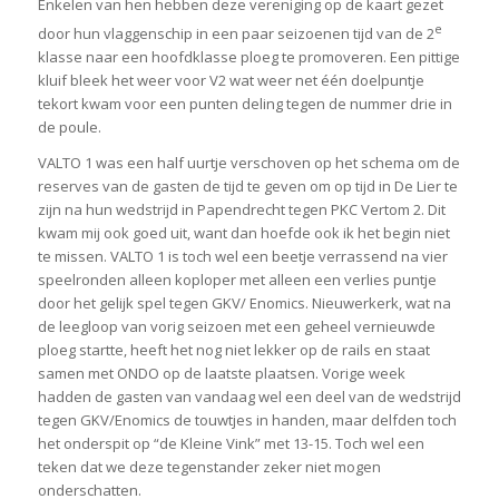
Enkelen van hen hebben deze vereniging op de kaart gezet
e
door hun vlaggenschip in een paar seizoenen tijd van de 2
klasse naar een hoofdklasse ploeg te promoveren. Een pittige
kluif bleek het weer voor V2 wat weer net één doelpuntje
tekort kwam voor een punten deling tegen de nummer drie in
de poule.
VALTO 1 was een half uurtje verschoven op het schema om de
reserves van de gasten de tijd te geven om op tijd in De Lier te
zijn na hun wedstrijd in Papendrecht tegen PKC Vertom 2. Dit
kwam mij ook goed uit, want dan hoefde ook ik het begin niet
te missen. VALTO 1 is toch wel een beetje verrassend na vier
speelronden alleen koploper met alleen een verlies puntje
door het gelijk spel tegen GKV/ Enomics. Nieuwerkerk, wat na
de leegloop van vorig seizoen met een geheel vernieuwde
ploeg startte, heeft het nog niet lekker op de rails en staat
samen met ONDO op de laatste plaatsen. Vorige week
hadden de gasten van vandaag wel een deel van de wedstrijd
tegen GKV/Enomics de touwtjes in handen, maar delfden toch
het onderspit op “de Kleine Vink” met 13-15. Toch wel een
teken dat we deze tegenstander zeker niet mogen
onderschatten.