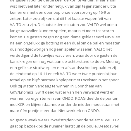
de gasten voor de derde keer de korf te vinden, maar Thom
wist niet veel later onder het juk van zijn tegenstander uit te
komen en met een doorloop onze voorsprong op 16-9 te
zetten. Later zou blijken dat dit het laatste wapenfeit van
VALTO zou zijn. De laatste tien minuten zou VALTO wel prima
lange aanvallen kunnen spelen, maar niet meer tot scoren
komen. De gasten zagen nog een dame geblesseerd uitvallen
na een ongelukkige botsing in een duel om de bal en moesten
dus noodgedwongen nog een speler wisselen. VALTO liet
verdedigend de touwtjes wat vieren, waardoor de gasten de
kans kregen om nog wat aan de achterstand te doen. Met nog
een gefikste strafworp en een afstandsschot bepaalden zij
de eindstad op 16-11 en telt VALTO weer twee punten bij hun
totaal op en blijft hiermee koploper met Excelsior in het spoor.
Ook zij wisten vandaag te winnen in Gorinchem van
GKV/Enomics. Swift deed wat er van hen verwacht werd en
wonnen op eigen terrein van ONDO. KOAG deelde de punten
met KCR en blijven daarmee onder de middenmoot staan met
maar één puntje meer dan Nieuwerkerk en ONDO.
Volgende week weer uitwedstrijden voor de selectie. VALTO 2
gaat op bezoek bij de nummer laatst uit de poule, DeetosSnel