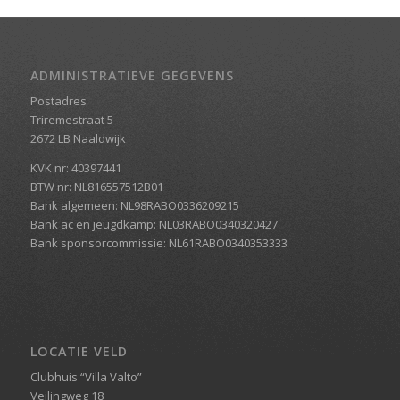
ADMINISTRATIEVE GEGEVENS
Postadres
Triremestraat 5
2672 LB Naaldwijk
KVK nr: 40397441
BTW nr: NL816557512B01
Bank algemeen: NL98RABO0336209215
Bank ac en jeugdkamp: NL03RABO0340320427
Bank sponsorcommissie: NL61RABO0340353333
LOCATIE VELD
Clubhuis “Villa Valto”
Veilingweg 18