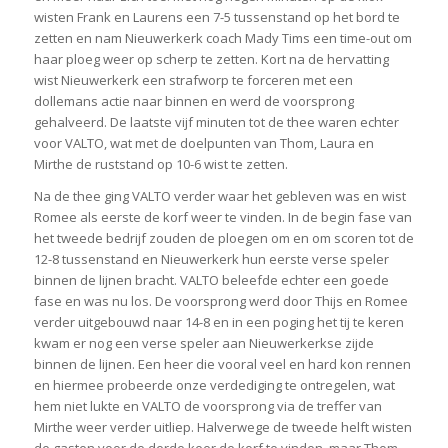
wisten Frank en Laurens een 7-5 tussenstand op het bord te
zetten en nam Nieuwerkerk coach Mady Tims een time-out om
haar ploeg weer op scherp te zetten. Kort na de hervatting
wist Nieuwerkerk een strafworp te forceren met een
dollemans actie naar binnen en werd de voorsprong
gehalveerd. De laatste vijf minuten tot de thee waren echter
voor VALTO, wat met de doelpunten van Thom, Laura en
Mirthe de ruststand op 10-6 wist te zetten.
Na de thee ging VALTO verder waar het gebleven was en wist
Romee als eerste de korf weer te vinden. In de begin fase van
het tweede bedrijf zouden de ploegen om en om scoren tot de
12-8 tussenstand en Nieuwerkerk hun eerste verse speler
binnen de lijnen bracht. VALTO beleefde echter een goede
fase en was nu los. De voorsprong werd door Thijs en Romee
verder uitgebouwd naar 14-8 en in een poging het tij te keren
kwam er nog een verse speler aan Nieuwerkerkse zijde
binnen de lijnen. Een heer die vooral veel en hard kon rennen
en hiermee probeerde onze verdediging te ontregelen, wat
hem niet lukte en VALTO de voorsprong via de treffer van
Mirthe weer verder uitliep. Halverwege de tweede helft wisten