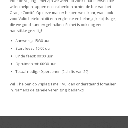
Voor de vrijdag 1 mei zijn we weer op zoek naar mensen die
willen helpen tappen en inschenken achter de bar van het
Oranje Comité. Op deze manier helpen we elkaar, want ook
voor Valto betekent dit een erg leuke en belangrijke bijdrage,
die we goed kunnen gebruiken. En het is ook nog eens
hartstikke gezellig!
Aanwezig: 15:30 uur
Start feest: 16.00 uur
Einde feest: 00:00 uur
Opruimen tot: 00:30 uur
Totaal nodig: 40 personen (2 shifts van 20)
Wil jij helpen op vrijdag 1 mei? Vul dan onderstaand formulier
in. Namens de gehele vereniging, bedankt!