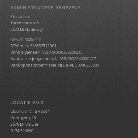
ADMINISTRATIEVE GEGEVENS
Postadres
Triremestraat 5
2672 LB Naaldwijk
KVK nr: 40397441
BTW nr: NL816557512B01
Bank algemeen: NL98RABO0336209215
Bank ac en jeugdkamp: NL03RABO0340320427
Bank sponsorcommissie: NL61RABO0340353333
LOCATIE VELD
Clubhuis “Villa Valto”
Veilingweg 18
2678 LN De Lier
0174-516690