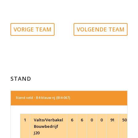
VORIGE TEAM
VOLGENDE TEAM
STAND
Stand veld - B4-blauw nj (Bl4-067)
1
Valto/Verbakel
6
6
0
0
91
50
4
Bouwbedrijf
J20