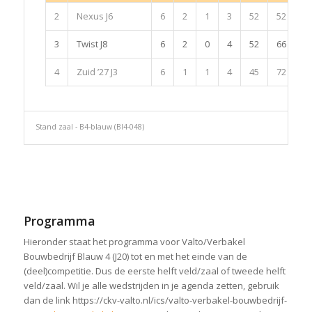
2
Nexus J6
6
2
1
3
52
52
0
3
Twist J8
6
2
0
4
52
66
-1
4
Zuid ’27 J3
6
1
1
4
45
72
-2
Stand zaal - B4-blauw (Bl4-048)
Programma
Hieronder staat het programma voor Valto/Verbakel
Bouwbedrijf Blauw 4 (J20) tot en met het einde van de
(deel)competitie. Dus de eerste helft veld/zaal of tweede helft
veld/zaal. Wil je alle wedstrijden in je agenda zetten, gebruik
dan de link https://ckv-valto.nl/ics/valto-verbakel-bouwbedrijf-