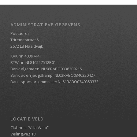
ADMINISTRATIEVE GEGEVENS
Postadres
Triremestraat 5
2672 LB Naaldwijk
KVK nr: 40397441
BTW nr: NL816557512B01
Bank algemeen: NL98RABO0336209215
Bank ac en jeugdkamp: NL03RABO0340320427
Bank sponsorcommissie: NL61RABO0340353333
LOCATIE VELD
Clubhuis “Villa Valto”
Veilingweg 18