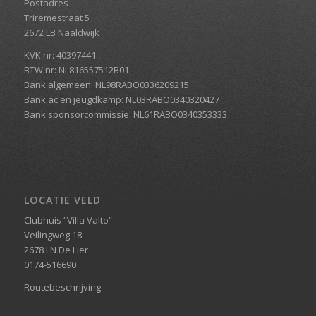
Postadres
Triremestraat 5
2672 LB Naaldwijk
KVK nr: 40397441
BTW nr: NL816557512B01
Bank algemeen: NL98RABO0336209215
Bank ac en jeugdkamp: NL03RABO0340320427
Bank sponsorcommissie: NL61RABO0340353333
LOCATIE VELD
Clubhuis “Villa Valto”
Veilingweg 18
2678 LN De Lier
0174-516690
Routebeschrijving