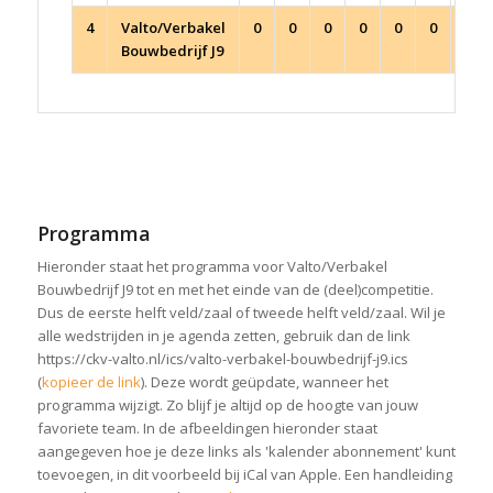
4
Valto/Verbakel
0
0
0
0
0
0
0
Bouwbedrijf J9
Programma
Hieronder staat het programma voor Valto/Verbakel
Bouwbedrijf J9 tot en met het einde van de (deel)competitie.
Dus de eerste helft veld/zaal of tweede helft veld/zaal. Wil je
alle wedstrijden in je agenda zetten, gebruik dan de link
https://ckv-valto.nl/ics/valto-verbakel-bouwbedrijf-j9.ics
(
kopieer de link
). Deze wordt geüpdate, wanneer het
programma wijzigt. Zo blijf je altijd op de hoogte van jouw
favoriete team. In de afbeeldingen hieronder staat
aangegeven hoe je deze links als 'kalender abonnement' kunt
toevoegen, in dit voorbeeld bij iCal van Apple. Een handleiding