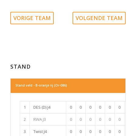
VORIGE TEAM
VOLGENDE TEAM
STAND
Stand veld - B-oranje nj (Or-086)
1
DES (D) J4
0
0
0
0
0
0
0
2
RWA J3
0
0
0
0
0
0
0
3
Twist J4
0
0
0
0
0
0
0