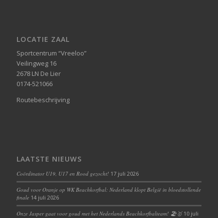
LOCATIE ZAAL
Sportcentrum “Vreeloo”
Veilingweg 16
2678 LN De Lier
0174-521066
Routebeschrijving
LAATSTE NIEUWS
Coördinator U19, U17 en Rood gezocht!
17 juli 2026
Goud voor Oranje op WK Beachkorfbal: Nederland klopt België in bloedstollende
finale
14 juli 2026
Onze Jasper gaat voor goud met het Nederlands Beachkorfbalteam! 🏖️🥇
10 juli