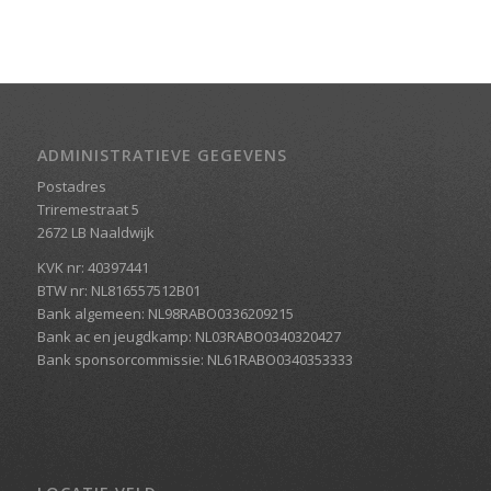
ADMINISTRATIEVE GEGEVENS
Postadres
Triremestraat 5
2672 LB Naaldwijk
KVK nr: 40397441
BTW nr: NL816557512B01
Bank algemeen: NL98RABO0336209215
Bank ac en jeugdkamp: NL03RABO0340320427
Bank sponsorcommissie: NL61RABO0340353333