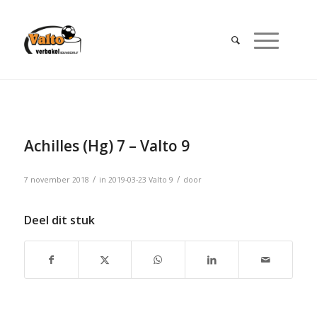
Achilles (Hg) 7 – Valto 9
/
/
7 november 2018
in
2019-03-23
Valto 9
door
Deel dit stuk