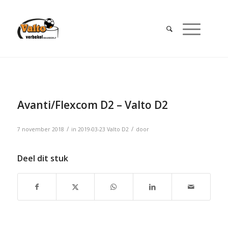
Avanti/Flexcom D2 – Valto D2
/
/
7 november 2018
in
2019-03-23
Valto D2
door
Deel dit stuk