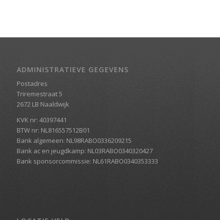
ADMINISTRATIEVE GEGEVENS
Postadres
Triremestraat 5
2672 LB Naaldwijk
KVK nr: 40397441
BTW nr: NL816557512B01
Bank algemeen: NL98RABO0336209215
Bank ac en jeugdkamp: NL03RABO0340320427
Bank sponsorcommissie: NL61RABO0340353333