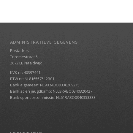
ADMINISTRATIEVE GEGEVENS
Postadres
Triremestraat 5
2672 LB Naaldwijk
KVK nr: 40397441
BTW nr: NL816557512B01
Bank algemeen: NL98RABO0336209215
Bank ac en jeugdkamp: NL03RABO0340320427
Bank sponsorcommissie: NL61RABO0340353333