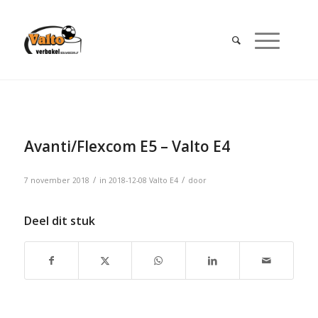
Avanti/Flexcom E5 – Valto E4
/
/
7 november 2018
in
2018-12-08
Valto E4
door
Deel dit stuk