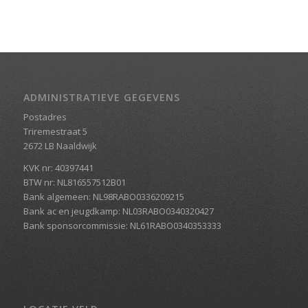
ADMINISTRATIEVE GEGEVENS
Postadres
Triremestraat 5
2672 LB Naaldwijk
KVK nr: 40397441
BTW nr: NL816557512B01
Bank algemeen: NL98RABO0336209215
Bank ac en jeugdkamp: NL03RABO0340320427
Bank sponsorcommissie: NL61RABO0340353333