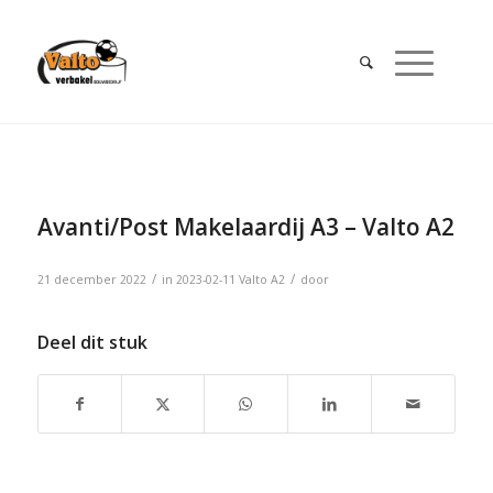
Avanti/Post Makelaardij A3 – Valto A2
/
/
21 december 2022
in
2023-02-11
Valto A2
door
Deel dit stuk