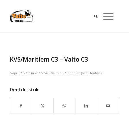
KVS/Maritiem C3 – Valto C3
/
/
6 april 2022
in
2022-05-28
Valto C3
door
Jan Jaap Elenbaas
Deel dit stuk