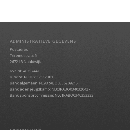
ADMINISTRATIEVE GEGEVENS
Postadres
Triremestraat 5
2672 LB Naaldwijk
KVK nr: 40397441
BTW nr: NL816557512B01
Bank algemeen: NL98RABO0336209215
Bank ac en jeugdkamp: NL03RABO0340320427
Bank sponsorcommissie: NL61RABO0340353333