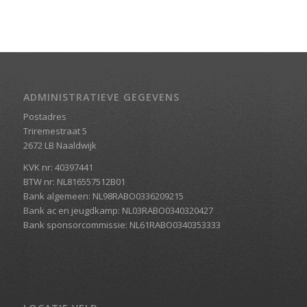
ADMINISTRATIEVE GEGEVENS
Postadres
Triremestraat 5
2672 LB Naaldwijk
KVK nr: 40397441
BTW nr: NL816557512B01
Bank algemeen: NL98RABO0336209215
Bank ac en jeugdkamp: NL03RABO0340320427
Bank sponsorcommissie: NL61RABO0340353333