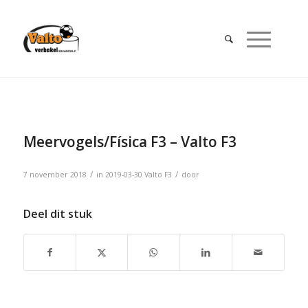
Meervogels/Física F3 – Valto F3
/
/
7 november 2018
in
2019-03-30
Valto F3
door
Deel dit stuk