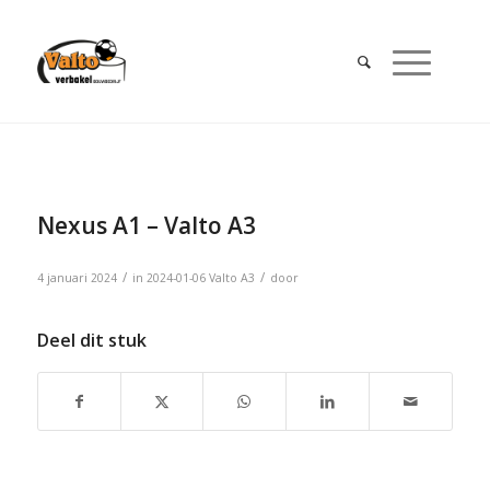
Nexus A1 – Valto A3
/
/
4 januari 2024
in
2024-01-06
Valto A3
door
Deel dit stuk