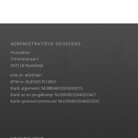
ADMINISTRATIEVE GEGEVENS
Postadres
Triremestraat 5
2672 LB Naaldwijk
KVK nr: 40397441
BTW nr: NL816557512B01
Bank algemeen: NL98RABO0336209215
Bank ac en jeugdkamp: NL03RABO0340320427
Bank sponsorcommissie: NL61RABO0340353333