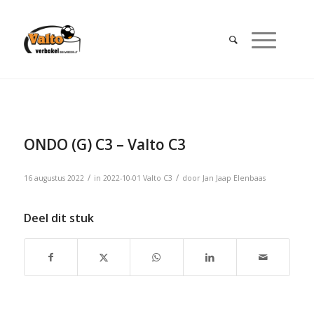
ONDO (G) C3 – Valto C3
/
/
16 augustus 2022
in
2022-10-01
Valto C3
door
Jan Jaap Elenbaas
Deel dit stuk