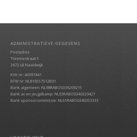
ADMINISTRATIEVE GEGEVENS
Postadres
Triremestraat 5
2672 LB Naaldwijk
KVK nr: 40397441
BTW nr: NL816557512B01
Bank algemeen: NL98RABO0336209215
Bank ac en jeugdkamp: NL03RABO0340320427
Bank sponsorcommissie: NL61RABO0340353333