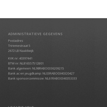
ADMINISTRATIEVE GEGEVENS
Postadres
Triremestraat 5
2672 LB Naaldwijk
KVK nr: 40397441
BTW nr: NL816557512B01
Bank algemeen: NL98RABO0336209215
Bank ac en jeugdkamp: NL03RABO0340320427
Bank sponsorcommissie: NL61RABO0340353333