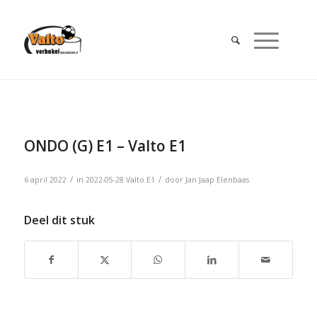
ONDO (G) E1 – Valto E1
/
/
6 april 2022
in
2022-05-28
Valto E1
door
Jan Jaap Elenbaas
Deel dit stuk