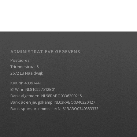
ADMINISTRATIEVE GEGEVENS
Postadres
Triremestraat 5
2672 LB Naaldwijk
KVK nr: 40397441
BTW nr: NL816557512B01
Bank algemeen: NL98RABO0336209215
Bank ac en jeugdkamp: NL03RABO0340320427
Bank sponsorcommissie: NL61RABO0340353333