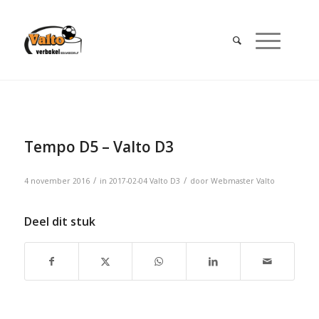
Tempo D5 – Valto D3
/
/
4 november 2016
in
2017-02-04
Valto D3
door
Webmaster Valto
Deel dit stuk