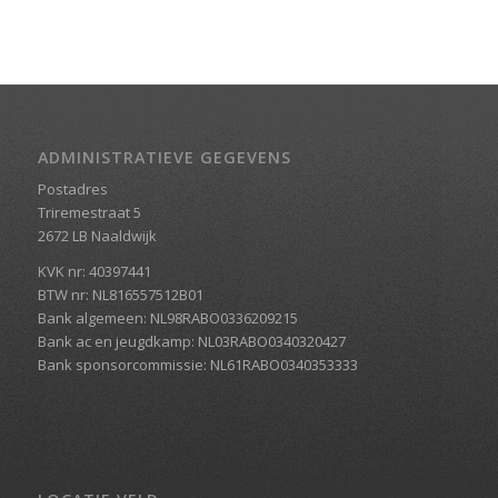
ADMINISTRATIEVE GEGEVENS
Postadres
Triremestraat 5
2672 LB Naaldwijk
KVK nr: 40397441
BTW nr: NL816557512B01
Bank algemeen: NL98RABO0336209215
Bank ac en jeugdkamp: NL03RABO0340320427
Bank sponsorcommissie: NL61RABO0340353333