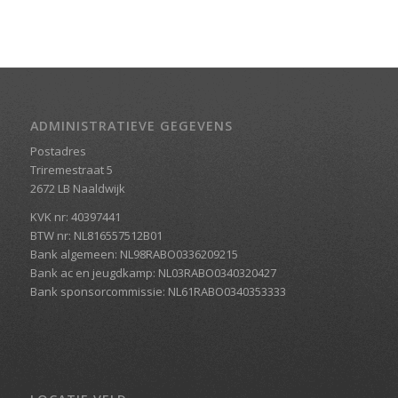
ADMINISTRATIEVE GEGEVENS
Postadres
Triremestraat 5
2672 LB Naaldwijk
KVK nr: 40397441
BTW nr: NL816557512B01
Bank algemeen: NL98RABO0336209215
Bank ac en jeugdkamp: NL03RABO0340320427
Bank sponsorcommissie: NL61RABO0340353333