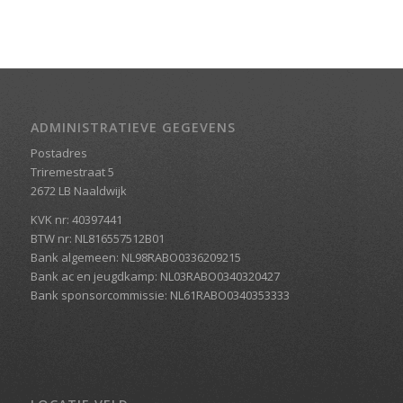
ADMINISTRATIEVE GEGEVENS
Postadres
Triremestraat 5
2672 LB Naaldwijk
KVK nr: 40397441
BTW nr: NL816557512B01
Bank algemeen: NL98RABO0336209215
Bank ac en jeugdkamp: NL03RABO0340320427
Bank sponsorcommissie: NL61RABO0340353333