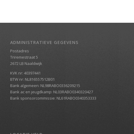
ADMINISTRATIEVE GEGEVENS
Postadres
Triremestraat 5
2672 LB Naaldwijk
KVK nr: 40397441
BTW nr: NL816557512B01
Bank algemeen: NL98RABO0336209215
Bank ac en jeugdkamp: NL03RABO0340320427
Bank sponsorcommissie: NL61RABO0340353333