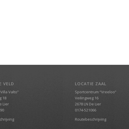
E VELD
LOCATIE ZAAL
Villa Valto”
Sportcentrum “Vreeloo”
g 18
Veilingweg 16
e Lier
2678 LN De Lier
690
0174-521066
hrijving
Routebeschrijving