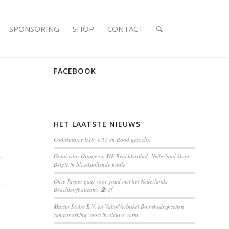
SPONSORING
SHOP
CONTACT
FACEBOOK
HET LAATSTE NIEUWS
Coördinator U19, U17 en Rood gezocht!
Goud voor Oranje op WK Beachkorfbal: Nederland klopt
België in bloedstollende finale
Onze Jasper gaat voor goud met het Nederlands
Beachkorfbalteam! 🏖️🥇
Martin Stolze B.V. en Valto/Verbakel Bouwbedrijf zetten
samenwerking voort in nieuwe vorm