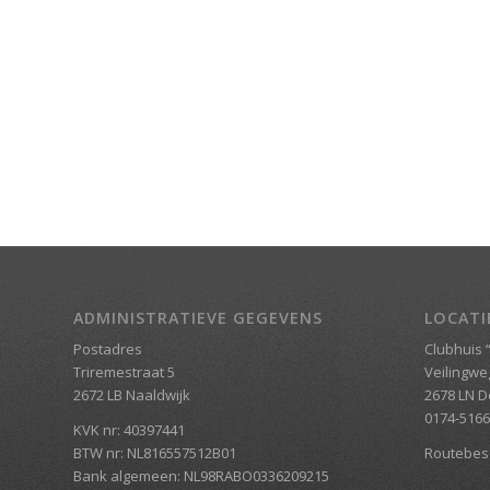
ADMINISTRATIEVE GEGEVENS
LOCATI
Postadres
Clubhuis “
Triremestraat 5
Veilingwe
2672 LB Naaldwijk
2678 LN D
0174-516
KVK nr: 40397441
BTW nr: NL816557512B01
Routebesc
Bank algemeen: NL98RABO0336209215