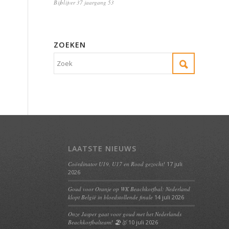
Bijblijver 37 jaargang 53
ZOEKEN
LAATSTE NIEUWS
Coördinator U19, U17 en Rood gezocht!
17 juli
2026
Goud voor Oranje op WK Beachkorfbal: Nederland
klopt België in bloedstollende finale
14 juli 2026
Onze Jasper gaat voor goud met het Nederlands
Beachkorfbalteam! 🏖️🥇
10 juli 2026