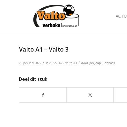
ACTU
Valto A1 – Valto 3
/
/
25 januari 2022
in
2022-01-29
Valto A1
door
Jan Jaap Elenbaas
Deel dit stuk