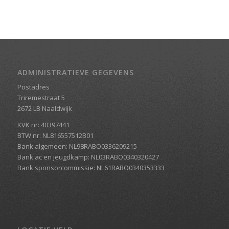
ADMINISTRATIEVE GEGEVENS
Postadres
Triremestraat 5
2672 LB Naaldwijk
KVK nr: 40397441
BTW nr: NL816557512B01
Bank algemeen: NL98RABO0336209215
Bank ac en jeugdkamp: NL03RABO0340320427
Bank sponsorcommissie: NL61RABO0340353333