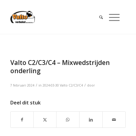
Valto C2/C3/C4 – Mixwedstrijden
onderling
/
/
7 februari 2024
in
2024-03-30
Valto C2/C3/C4
door
Deel dit stuk