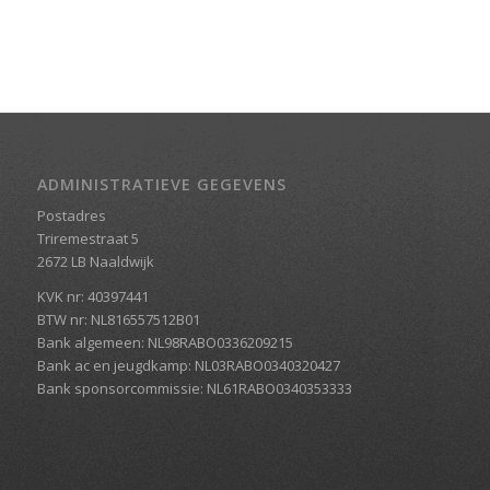
ADMINISTRATIEVE GEGEVENS
Postadres
Triremestraat 5
2672 LB Naaldwijk
KVK nr: 40397441
BTW nr: NL816557512B01
Bank algemeen: NL98RABO0336209215
Bank ac en jeugdkamp: NL03RABO0340320427
Bank sponsorcommissie: NL61RABO0340353333