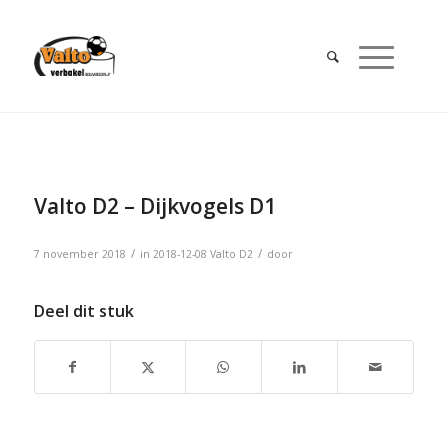
Valto D2 – Dijkvogels D1
/
/
7 november 2018
in
2018-12-08
Valto D2
door
Deel dit stuk