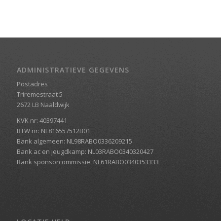
ADMINISTRATIEVE GEGEVENS
Postadres
Triremestraat 5
2672 LB Naaldwijk
KVK nr: 40397441
BTW nr: NL816557512B01
Bank algemeen: NL98RABO0336209215
Bank ac en jeugdkamp: NL03RABO0340320427
Bank sponsorcommissie: NL61RABO0340353333