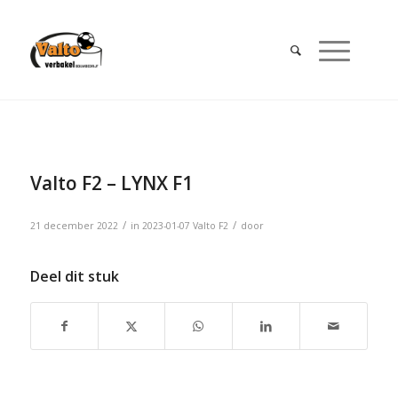
Valto F2 – LYNX F1
/
/
21 december 2022
in
2023-01-07
Valto F2
door
Deel dit stuk