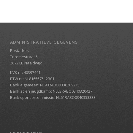
ADMINISTRATIEVE GEGEVENS
Postadres
Triremestraat 5
2672 LB Naaldwijk
KVK nr: 40397441
BTW nr: NL816557512B01
Bank algemeen: NL98RABO0336209215
Bank ac en jeugdkamp: NL03RABO0340320427
Bank sponsorcommissie: NL61RABO0340353333