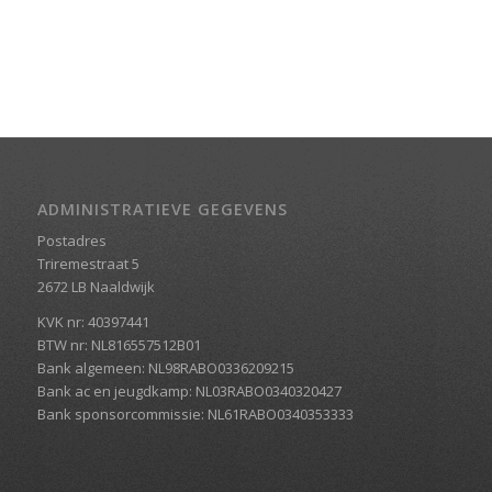
ADMINISTRATIEVE GEGEVENS
Postadres
Triremestraat 5
2672 LB Naaldwijk
KVK nr: 40397441
BTW nr: NL816557512B01
Bank algemeen: NL98RABO0336209215
Bank ac en jeugdkamp: NL03RABO0340320427
Bank sponsorcommissie: NL61RABO0340353333