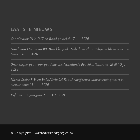
LAATSTE NIEUWS
Coördinator U19, U17 en Rood gezocht!
17 juli 2026
Goud voor Oranje op WK Beachkorfbal: Nederland klopt België in bloedstollende
finale
14 juli 2026
Onze Jasper gaat voor goud met het Nederlands Beachkorfbalteam! 🏖️🥇
10 juli
2026
Martin Stolze B.V. en Valto/Verbakel Bouwbedrijf zetten samenwerking voort in
nieuwe vorm
13 juni 2026
Bijblijver 37 jaargang 53
8 juni 2026
© Copyright - Korfbalvereniging Valto