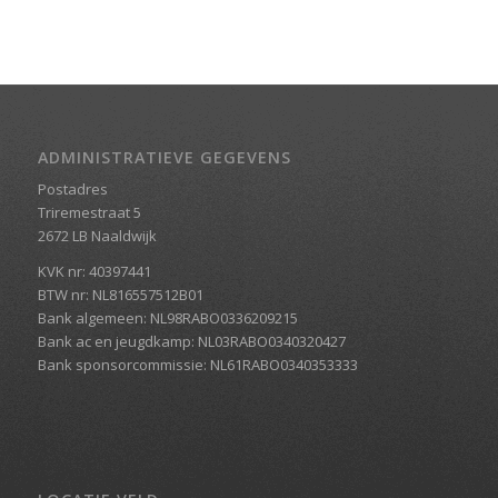
ADMINISTRATIEVE GEGEVENS
Postadres
Triremestraat 5
2672 LB Naaldwijk
KVK nr: 40397441
BTW nr: NL816557512B01
Bank algemeen: NL98RABO0336209215
Bank ac en jeugdkamp: NL03RABO0340320427
Bank sponsorcommissie: NL61RABO0340353333