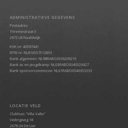
ADMINISTRATIEVE GEGEVENS
Postadres
Triremestraat 5
2672 LB Naaldwijk
KVK nr: 40397441
BTW nr: NL816557512B01
Bank algemeen: NL98RABO0336209215
Bank ac en jeugdkamp: NL03RABO0340320427
Bank sponsorcommissie: NL61RABO0340353333
LOCATIE VELD
Clubhuis “Villa Valto”
Veilingweg 18
2678 LN De Lier