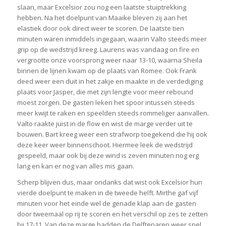
slaan, maar Excelsior zou nog een laatste stuiptrekking
hebben. Na het doelpunt van Maaike bleven zij aan het
elastiek door ook direct weer te scoren. De laatste tien
minuten waren inmiddels ingegaan, waarin Valto steeds meer
grip op de wedstrijd kreeg. Laurens was vandaag on fire en
vergrootte onze voorsprong weer naar 13-10, waarna Sheila
binnen de lijnen kwam op de plaats van Romee. Ook Frank
deed weer een duit in het zakje en maakte in de verdediging
plaats voor Jasper, die met zijn lengte voor meer rebound
moest zorgen. De gasten leken het spoor intussen steeds
meer kwijt te raken en speelden steeds rommeliger aanvallen.
Valto raakte juist in de flow en wist de marge verder uit te
bouwen. Bart kreeg weer een strafworp toegekend die hij ook
deze keer weer binnenschoot. Hiermee leek de wedstrijd
gespeeld, maar ook bij deze wind is zeven minuten nog erg
lang en kan er nog van alles mis gaan.
Scherp blijven dus, maar ondanks dat wist ook Excelsior hun
vierde doelpunt te maken in de tweede helft. Mirthe gaf vijf
minuten voor het einde wel de genade klap aan de gasten
door tweemaal op rij te scoren en het verschil op zes te zetten
bij 17-11. Van deze marge hadden de Delftenaren weer snel