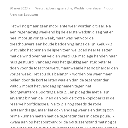
/
/
20 mei 2023
in
Wedstrijdverslag selectie
,
Wedstrijdverslagen
door
Arno van Leeuwen
Het wil nog maar geen mooi lente weer worden dit jaar. Na
een regenachtig weekend bij de eerste wedstrijd zag het er
heel mooi uit vorige week, maar was het voor de
toeschouwers een koude bedoening langs de lijn. Gelukkig
wist Valto het binnen de lijnen toen wel goed neer te zetten
met de wind over het veld en werd KCR met lege handen naar
huis gestuurd. Vandaag was het gelukkig een stuk beter te
doen voor de toeschouwers, maar waaide het nog harder dan
vorige week. Het zou dus belangrijk worden om weer meer
ballen door de korf te laten waaien dan de tegenstander.
Valto 2 moest het vandaag opnemen tegen het
doorgewinterde Sporting Delta 2. Een ploeg die met al zijn
ervaring binnen de lijnen dan ook de trotse koploper is in de
reserve hoofdklasse B. Valto 2 is nog steeds de rode
lantaarndrager, maar liet ook vandaag weer zien dat zij zich
prima kunnen meten met de tegenstanders in deze poule. Ik
kwam aan op het sportpark bij de 6-9 tussenstand met nog ca