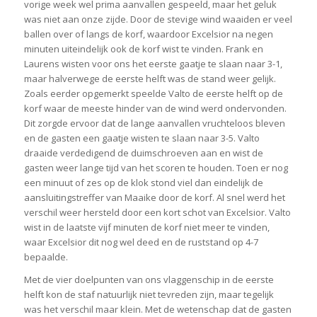
vorige week wel prima aanvallen gespeeld, maar het geluk
was niet aan onze zijde. Door de stevige wind waaiden er veel
ballen over of langs de korf, waardoor Excelsior na negen
minuten uiteindelijk ook de korf wist te vinden. Frank en
Laurens wisten voor ons het eerste gaatje te slaan naar 3-1,
maar halverwege de eerste helft was de stand weer gelijk.
Zoals eerder opgemerkt speelde Valto de eerste helft op de
korf waar de meeste hinder van de wind werd ondervonden.
Dit zorgde ervoor dat de lange aanvallen vruchteloos bleven
en de gasten een gaatje wisten te slaan naar 3-5. Valto
draaide verdedigend de duimschroeven aan en wist de
gasten weer lange tijd van het scoren te houden. Toen er nog
een minuut of zes op de klok stond viel dan eindelijk de
aansluitingstreffer van Maaike door de korf. Al snel werd het
verschil weer hersteld door een kort schot van Excelsior. Valto
wist in de laatste vijf minuten de korf niet meer te vinden,
waar Excelsior dit nog wel deed en de ruststand op 4-7
bepaalde.
Met de vier doelpunten van ons vlaggenschip in de eerste
helft kon de staf natuurlijk niet tevreden zijn, maar tegelijk
was het verschil maar klein. Met de wetenschap dat de gasten