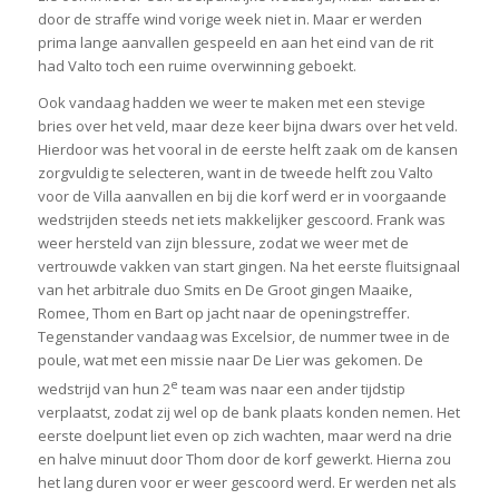
door de straffe wind vorige week niet in. Maar er werden
prima lange aanvallen gespeeld en aan het eind van de rit
had Valto toch een ruime overwinning geboekt.
Ook vandaag hadden we weer te maken met een stevige
bries over het veld, maar deze keer bijna dwars over het veld.
Hierdoor was het vooral in de eerste helft zaak om de kansen
zorgvuldig te selecteren, want in de tweede helft zou Valto
voor de Villa aanvallen en bij die korf werd er in voorgaande
wedstrijden steeds net iets makkelijker gescoord. Frank was
weer hersteld van zijn blessure, zodat we weer met de
vertrouwde vakken van start gingen. Na het eerste fluitsignaal
van het arbitrale duo Smits en De Groot gingen Maaike,
Romee, Thom en Bart op jacht naar de openingstreffer.
Tegenstander vandaag was Excelsior, de nummer twee in de
poule, wat met een missie naar De Lier was gekomen. De
e
wedstrijd van hun 2
team was naar een ander tijdstip
verplaatst, zodat zij wel op de bank plaats konden nemen. Het
eerste doelpunt liet even op zich wachten, maar werd na drie
en halve minuut door Thom door de korf gewerkt. Hierna zou
het lang duren voor er weer gescoord werd. Er werden net als