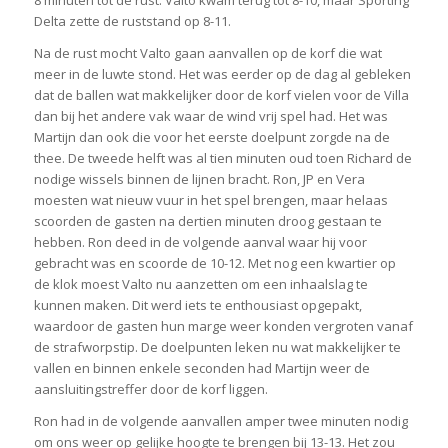
8 minuten tot de rust. Valto kwam terug tot 8-10, maar Sporting
Delta zette de ruststand op 8-11.
Na de rust mocht Valto gaan aanvallen op de korf die wat
meer in de luwte stond. Het was eerder op de dag al gebleken
dat de ballen wat makkelijker door de korf vielen voor de Villa
dan bij het andere vak waar de wind vrij spel had. Het was
Martijn dan ook die voor het eerste doelpunt zorgde na de
thee. De tweede helft was al tien minuten oud toen Richard de
nodige wissels binnen de lijnen bracht. Ron, JP en Vera
moesten wat nieuw vuur in het spel brengen, maar helaas
scoorden de gasten na dertien minuten droog gestaan te
hebben. Ron deed in de volgende aanval waar hij voor
gebracht was en scoorde de 10-12. Met nog een kwartier op
de klok moest Valto nu aanzetten om een inhaalslag te
kunnen maken. Dit werd iets te enthousiast opgepakt,
waardoor de gasten hun marge weer konden vergroten vanaf
de strafworpstip. De doelpunten leken nu wat makkelijker te
vallen en binnen enkele seconden had Martijn weer de
aansluitingstreffer door de korf liggen.
Ron had in de volgende aanvallen amper twee minuten nodig
om ons weer op gelijke hoogte te brengen bij 13-13. Het zou