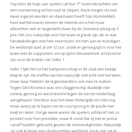
e
Top toen de hulp van spelers uit hun 1
team inbrachten om
een overwinning uit het vuur te slepen. Deze mogen nu niet
meer ingezet worden en daarnaast heeft Top (A) inmiddels
heel wat blessures binnen de selectie en is het maar
afwachten wie er opgesteld staan bij de Zeeuwse ploeg op 3
juni. Het zou natuurlijk voor het team erg leuk zijn als er wat
fanatiekelingen met hen meereizen om hen aan te moedigen.
De wedstrijd start al om 12 uur, zodat er genoeg tijd is voor het
team met de supporters om op tijd in Nieuwerkerk a/d IJssel te
zijn voor de kraker van Valto 1.
Valto 1 lijkt het na het kampioenschap in de zaal een beetje
kwijt te zijn. Nu treffen we het natuurlijk niet echt met het weer,
maar daar hebben de tegenstanders ook mee te maken.
Tegen GKV/Enomics was ons vlaggenschip duidelijk niet
scherp genoeg en werd terecht tegen de eerste nederlaag
aangelopen. Hierdoor was het weer belangrijk om niet nog
meer averij op te lopen om de voorsprong in de poule niet
kwijt te raken. Vorige week waren de spelers achteraf niet zo
positief over hun prestatie, maar ik vond dat zij het er prima
vanaf hadden gebracht gezien de omstandigheden. Natuurlijk
zie ook ik liever een doelpuntrijke wedstrijd, maar dat zat er