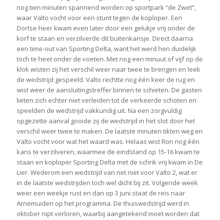
nog tien minuten spannend worden op sportpark “de Zwet”,
waar Valto vocht voor een stunt tegen de koploper. Een
Dortse heer kwam even later door een gelukje vrij onder de
korf te staan en verzilverde dit buitenkansje. Direct daarna
een time-out van Sporting Delta, want het werd hen duidelijk
toch te heet onder de voeten. Met nog een minuut of vijf op de
klok wisten zij het verschil weer naar twee te brengen en leek
de wedstrijd gespeeld. Valto rechtte nog één keer de rug en
wist weer de aansluitingstreffer binnen te schieten. De gasten
lieten zich echter niet verleiden tot de verkeerde schoten en
speelden de wedstrijd vakkundig uit. Na een zorgvuldig
opgezette aanval gooide zij de wedstrijd in het slot door het
verschil weer twee te maken. De laatste minuten tikten weg en
Valto vocht voor wat het waard was. Helaas wist Ron nog één
kans te verzilveren, waarmee de eindstand op 15-16 kwam te
staan en koploper Sporting Delta met de schrik vrij kwam in De
Lier. Wederom een wedstrijd van net niet voor Valto 2, wat er
in de laatste wedstrijden toch wel dicht bij zit. Volgende week
weer een weekje rust en dan op 3 juni staat de reis naar
Arnemuiden op het programma. De thuiswedstrijd werd in
oktober nipt verloren, waarbij aangetekend moet worden dat