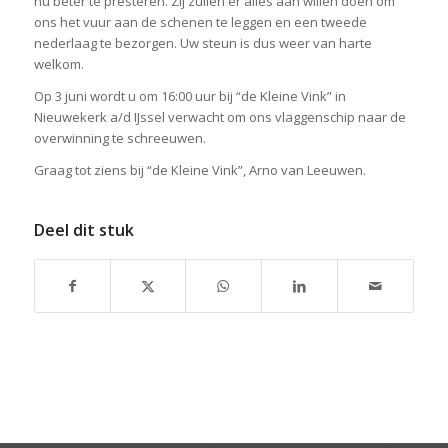
nu beter te presteren. Zij zullen er alles aan willen doen om
ons het vuur aan de schenen te leggen en een tweede
nederlaag te bezorgen. Uw steun is dus weer van harte
welkom.
Op 3 juni wordt u om 16:00 uur bij “de Kleine Vink” in
Nieuwekerk a/d IJssel verwacht om ons vlaggenschip naar de
overwinning te schreeuwen.
Graag tot ziens bij “de Kleine Vink”, Arno van Leeuwen.
Deel dit stuk