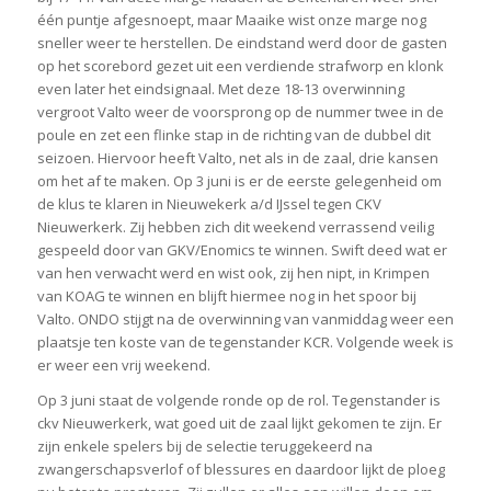
één puntje afgesnoept, maar Maaike wist onze marge nog
sneller weer te herstellen. De eindstand werd door de gasten
op het scorebord gezet uit een verdiende strafworp en klonk
even later het eindsignaal. Met deze 18-13 overwinning
vergroot Valto weer de voorsprong op de nummer twee in de
poule en zet een flinke stap in de richting van de dubbel dit
seizoen. Hiervoor heeft Valto, net als in de zaal, drie kansen
om het af te maken. Op 3 juni is er de eerste gelegenheid om
de klus te klaren in Nieuwekerk a/d IJssel tegen CKV
Nieuwerkerk. Zij hebben zich dit weekend verrassend veilig
gespeeld door van GKV/Enomics te winnen. Swift deed wat er
van hen verwacht werd en wist ook, zij hen nipt, in Krimpen
van KOAG te winnen en blijft hiermee nog in het spoor bij
Valto. ONDO stijgt na de overwinning van vanmiddag weer een
plaatsje ten koste van de tegenstander KCR. Volgende week is
er weer een vrij weekend.
Op 3 juni staat de volgende ronde op de rol. Tegenstander is
ckv Nieuwerkerk, wat goed uit de zaal lijkt gekomen te zijn. Er
zijn enkele spelers bij de selectie teruggekeerd na
zwangerschapsverlof of blessures en daardoor lijkt de ploeg