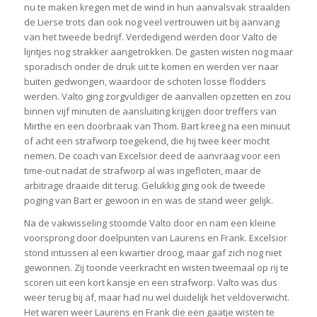
nu te maken kregen met de wind in hun aanvalsvak straalden
de Lierse trots dan ook nog veel vertrouwen uit bij aanvang
van het tweede bedrijf. Verdedigend werden door Valto de
lijntjes nog strakker aangetrokken. De gasten wisten nog maar
sporadisch onder de druk uit te komen en werden ver naar
buiten gedwongen, waardoor de schoten losse flodders
werden. Valto ging zorgvuldiger de aanvallen opzetten en zou
binnen vijf minuten de aansluiting krijgen door treffers van
Mirthe en een doorbraak van Thom. Bart kreeg na een minuut
of acht een strafworp toegekend, die hij twee keer mocht
nemen. De coach van Excelsior deed de aanvraag voor een
time-out nadat de strafworp al was ingefloten, maar de
arbitrage draaide dit terug. Gelukkig ging ook de tweede
poging van Bart er gewoon in en was de stand weer gelijk.
Na de vakwisseling stoomde Valto door en nam een kleine
voorsprong door doelpunten van Laurens en Frank. Excelsior
stond intussen al een kwartier droog, maar gaf zich nog niet
gewonnen. Zij toonde veerkracht en wisten tweemaal op rij te
scoren uit een kort kansje en een strafworp. Valto was dus
weer terug bij af, maar had nu wel duidelijk het veldoverwicht.
Het waren weer Laurens en Frank die een gaatje wisten te