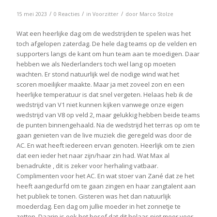
/
/
/
15 mei 2023
0 Reacties
in
Voorzitter
door
Marco Stolze
Wat een heerlijke dag om de wedstrijden te spelen was het
toch afgelopen zaterdag. De hele dag teams op de velden en
supporters langs de kant om hun team aan te moedigen. Daar
hebben we als Nederlanders toch wel lang op moeten
wachten. Er stond natuurlijk wel de nodige wind wat het
scoren moeilijker maakte. Maar ja met zoveel zon en een
heerlijke temperatuur is dat snel vergeten. Helaas heb ik de
wedstrijd van V1 niet kunnen kijken vanwege onze eigen
wedstrijd van V8 op veld 2, maar gelukkig hebben beide teams
de punten binnengehaald. Na de wedstrijd het terras op om te
gaan genieten van de live muziek die geregeld was door de
AC. En wat heeft iedereen ervan genoten. Heerlijk om te zien
dat een ieder het naar zijn/haar zin had. Wat Max al
benadrukte , dit is zeker voor herhaling vatbaar.
Complimenten voor het AC. En wat stoer van Zané dat ze het
heeft aangedurfd om te gaan zingen en haar zangtalent aan
het publiek te tonen. Gisteren was het dan natuurlijk
moederdag. Een dag om jullie moeder in het zonnetje te
zetten. Daarin is ook het besef dat dit helaas niet meer voor