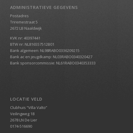
ADMINISTRATIEVE GEGEVENS
Postadres
Triremestraat 5
2672 LB Naaldwijk
KVK nr: 40397441
BTW nr: NL816557512B01
Bank algemeen: NL98RABO0336209215
Bank ac en jeugdkamp: NL03RABO0340320427
Bank sponsorcommissie: NL61RABO0340353333
LOCATIE VELD
Clubhuis “Villa Valto”
Veilingweg 18
2678 LN De Lier
0174-516690