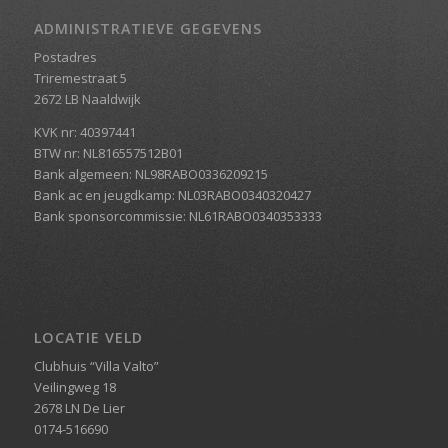
ADMINISTRATIEVE GEGEVENS
Postadres
Triremestraat 5
2672 LB Naaldwijk
KVK nr: 40397441
BTW nr: NL816557512B01
Bank algemeen: NL98RABO0336209215
Bank ac en jeugdkamp: NL03RABO0340320427
Bank sponsorcommissie: NL61RABO0340353333
LOCATIE VELD
Clubhuis “Villa Valto”
Veilingweg 18
2678 LN De Lier
0174-516690