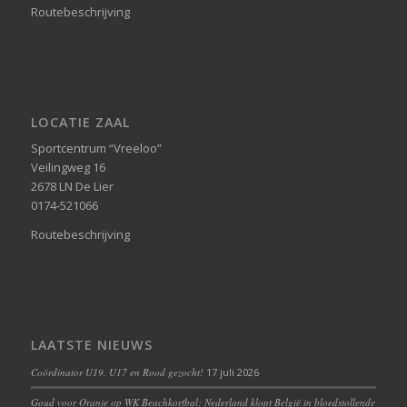
Routebeschrijving
LOCATIE ZAAL
Sportcentrum “Vreeloo”
Veilingweg 16
2678 LN De Lier
0174-521066
Routebeschrijving
LAATSTE NIEUWS
Coördinator U19, U17 en Rood gezocht!
17 juli 2026
Goud voor Oranje op WK Beachkorfbal: Nederland klopt België in bloedstollende