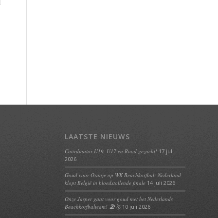
LAATSTE NIEUWS
Coördinator U19, U17 en Rood gezocht!
17 juli
2026
Goud voor Oranje op WK Beachkorfbal: Nederland
klopt België in bloedstollende finale
14 juli 2026
Onze Jasper gaat voor goud met het Nederlands
Beachkorfbalteam! 🏖️🥇
10 juli 2026