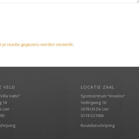
e je reactie gegevens worden verwerkt
.
E VELD
LOCATIE ZAAL
Villa Valto”
Sportcentrum “Vreeloo”
g 18
Veilingweg 16
e Lier
2678 LN De Lier
690
0174-521066
hrijving
Routebeschrijving