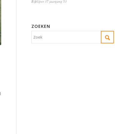
Bijblijver 37 jaargang 53
ZOEKEN
l