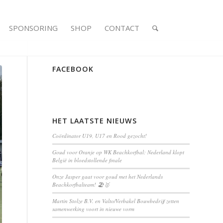
SPONSORING
SHOP
CONTACT
FACEBOOK
HET LAATSTE NIEUWS
Coördinator U19, U17 en Rood gezocht!
Goud voor Oranje op WK Beachkorfbal: Nederland klopt
België in bloedstollende finale
Onze Jasper gaat voor goud met het Nederlands
Beachkorfbalteam! 🏖️🥇
Martin Stolze B.V. en Valto/Verbakel Bouwbedrijf zetten
samenwerking voort in nieuwe vorm