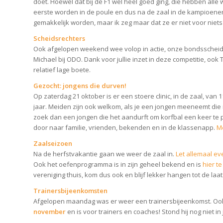
doet. Hoewel dat bij de F1 wel heel goed ging, die hebben alle
eerste worden in de poule en dus na de zaal in de kampioen
gemakkelijk worden, maar ik zeg maar dat ze er niet voor niets 
Scheidsrechters
Ook afgelopen weekend wee volop in actie, onze bondsscheidsre
Michael bij ODO. Dank voor jullie inzet in deze competitie, oo
relatief lage boete.
Gezocht: jongens die durven!
Op zaterdag 21 oktober is er een stoere clinic, in de zaal, van 
jaar. Meiden zijn ook welkom, als je een jongen meeneemt die no
zoek dan een jongen die het aandurft om korfbal een keer te pr
door naar familie, vrienden, bekenden en in de klassenapp.
Me
Zaalseizoen
Na de herfstvakantie gaan we weer de zaal in.
Let allemaal ev
Ook het oefenprogramma is in zijn geheel bekend en is
hier t
vereniging thuis, kom dus ook en blijf lekker hangen tot de laat
Trainersbijeenkomsten
Afgelopen maandag was er weer een trainersbijeenkomst. Ook
november
en is voor trainers en coaches! Stond hij nog niet i