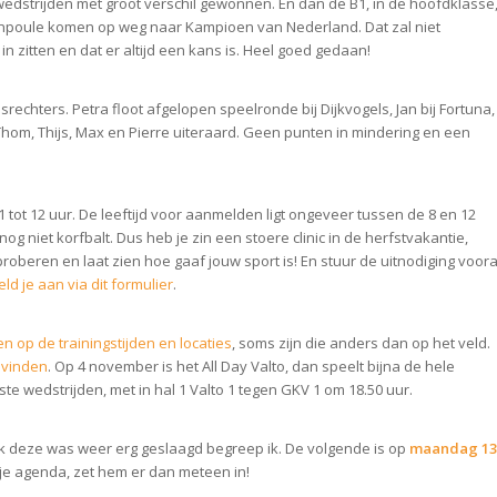
 wedstrijden met groot verschil gewonnen. En dan de B1, in de hoofdklasse
enpoule komen op weg naar Kampioen van Nederland. Dat zal niet
in zitten en dat er altijd een kans is. Heel goed gedaan!
chters. Petra floot afgelopen speelronde bij Dijkvogels, Jan bij Fortuna,
k Thom, Thijs, Max en Pierre uiteraard. Geen punten in mindering en een
11 tot 12 uur. De leeftijd voor aanmelden ligt ongeveer tussen de 8 en 12
g niet korfbalt. Dus heb je zin een stoere clinic in de herfstvakantie,
oberen en laat zien hoe gaaf jouw sport is! En stuur de uitnodiging voora
ld je aan via dit formulier
.
en op de trainingstijden en locaties
, soms zijn die anders dan op het veld.
e vinden
. Op 4 november is het All Day Valto, dan speelt bijna de hele
ste wedstrijden, met in hal 1 Valto 1 tegen GKV 1 om 18.50 uur.
 deze was weer erg geslaagd begreep ik. De volgende is op
maandag 13
n je agenda, zet hem er dan meteen in!