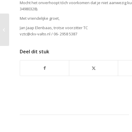
Mocht het onverhoopt tóch voorkomen dat je niet aanwezig kun
34980328).
Met vriendelijke groet,
De Valto
Jan Jaap Elenbaas, trotse voorzitter TC
Vrijwilligersavond, ben
vztc@ckv-valto.nl / 06- 2958 5387
jij er ook bij?
Deel dit stuk