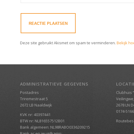
Deze site gebruikt Akismet om spam te verminderen.
Bekijk ho
ADMINISTRATIEVE GEGEVENS
LOCATI
Postadres
Clubhuis “
Triremestraat 5
Veilingwe
2672 LB Naaldwijk
2678 LN D
0174-516
KVK nr: 40397441
BTW nr: NL816557512B01
Routebesc
Bank algemeen: NL98RABO0336209215
Bank ac en jeugdkamp: