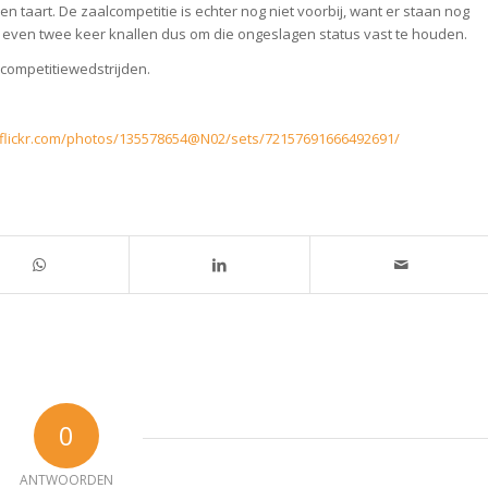
n taart. De zaalcompetitie is echter nog niet voorbij, want er staan nog
g even twee keer knallen dus om die ongeslagen status vast te houden.
competitiewedstrijden.
.flickr.com/photos/135578654@N02/sets/72157691666492691/
0
ANTWOORDEN