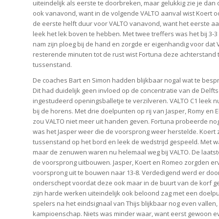
uiteindelijk als eerste te doorbreken, maar gelukkig zie je da
ook vanavond, want in de volgende VALTO aanval wist Koert ook
de eerste helft duur voor VALTO vanavond, want het eerste aanv
leek het lek boven te hebben. Met twee treffers was het bij 3-
nam zijn ploeg bij de hand en zorgde er eigenhandig voor dat 
resterende minuten tot de rust wist Fortuna deze achterstand
tussenstand.
De coaches Bart en Simon hadden blijkbaar nogal wat te bespr
Dit had duidelijk geen invloed op de concentratie van de Delft
ingestudeerd openingsballetje te verzilveren. VALTO C1 leek 
bij de horens. Met drie doelpunten op rij van Jasper, Romy en 
zou VALTO niet meer uit handen geven. Fortuna probeerde nog w
was het Jasper weer die de voorsprong weer herstelde. Koert z
tussenstand op het bord en leek de wedstrijd gespeeld. Met wa
maar de zenuwen waren nu helemaal weg bij VALTO. De laatste
de voorsprong uitbouwen. Jasper, Koert en Romeo zorgden erv
voorsprong uit te bouwen naar 13-8. Verdedigend werd er do
onderschept voordat deze ook maar in de buurt van de korf g
zijn harde werken uiteindelijk ook beloond zag met een doelpu
spelers na het eindsignaal van Thijs blijkbaar nog even vallen
kampioenschap. Niets was minder waar, want eerst gewoon ev