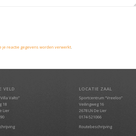
e je reactie gegevens worden verwerkt
.
E VELD
LOCATIE ZAAL
Villa Valto”
Sportcentrum “Vreeloo”
g 18
Veilingweg 16
e Lier
2678 LN De Lier
690
0174-521066
hrijving
Routebeschrijving