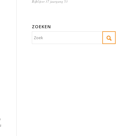
Bijblijver 37 jaargang 53
ZOEKEN
n
u