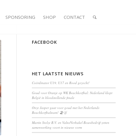
SPONSORING
SHOP
CONTACT
FACEBOOK
HET LAATSTE NIEUWS
Coördinator U19, U17 en Rood gezocht!
Goud voor Oranje op WK Beachkorfbal: Nederland klopt
België in bloedstollende finale
Onze Jasper gaat voor goud met het Nederlands
Beachkorfbalteam! 🏖️🥇
Martin Stolze B.V. en Valto/Verbakel Bouwbedrijf zetten
samenwerking voort in nieuwe vorm