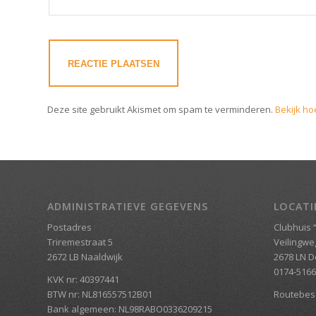
Deze site gebruikt Akismet om spam te verminderen.
Bekijk ho
ADMINISTRATIEVE GEGEVENS
LOCATI
Postadres
Clubhuis “
Triremestraat 5
Veilingwe
2672 LB Naaldwijk
2678 LN D
0174-516
KVK nr: 40397441
BTW nr: NL816557512B01
Routebesc
Bank algemeen: NL98RABO0336209215