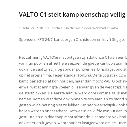
VALTO C1 stelt kampioenschap veilig
/
/
/
15 februari 2018
0 Reacties
in
Nieuws
door
Webmaster Valto
Sponsors: KPS 24/7, Lansbergen Orchideeën en kdv ’t Strijpje.
Het zal menig VALTO’er niet ontgaan zijn dat onze C1 aan een
van hun pupillen al het hele seizoen de goede kant op staan.
ook in de zaal zijn zij nog zonder puntverlies. Dinsdagavond
op het programma. Tegenstander Fortuna/Delta Logistiek C2 w
kampioenschap af kon houden, maar dan mocht VALTO ook niet
er wel wat spanning te voelen bij aanvang van de wedstrijd. Na 
de startblokken. De eerste aanval werd door Fortuna gelijk me
nemen. Romeo wist deze ook binnen te schieten en zo stond na
gasten wilde het nog niet zo lukken. Dit had waarschijnlijk o
ballen werden onderschept. Het was in de vijfde minuut dat Ro
gestuurd en zijn doorloop mooi afrondde. Het andere vak had h
ook meer druk geven, waardoor het lastiger werd om de juiste