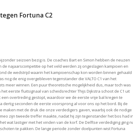
 tegen Fortuna C2
 bijzonder seizoen bezig is. De coaches Bart en Simon hebben de neuzen
 In de najaarscompetitie op het veld werden zij ongeslagen kampioen en
 stond de wedstrijd waarin het kampioenschap kon worden binnen gehaald
as nog de enig overgebleven tegenstander die VALTO C1 van het
s meer winnen. Een puur theoretische mogelijkheid dus, maar toch was
het eerste fluitsignaal van scheidsrechter Thijs Dijkstra schoot de C1 uit
t een overtreding gestopt, waardoor we de eerste vrije bal kregen te
 dertig seconden de eerste voorsprong al voor ons op het bord. Bij de
ok te maken met de druk die onze verdedigers gaven, waarbij ook de nodige
meo zijn tweede treffer maakte, nadat hij zijn tegenstander het bos had i
et wat lastiger met het vinden van de korf. De Delftse verdediging ging n
 schoten te pakken. De lange periode zonder doelpunten wist Fortuna