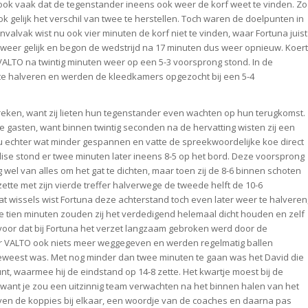
n ook vaak dat de tegenstander ineens ook weer de korf weet te vinden. Zo
 gelijk het verschil van twee te herstellen. Toch waren de doelpunten in
alvak wist nu ook vier minuten de korf niet te vinden, waar Fortuna juist
3 weer gelijk en begon de wedstrijd na 17 minuten dus weer opnieuw. Koert
VALTO na twintig minuten weer op een 5-3 voorsprong stond. In de
 te halveren en werden de kleedkamers opgezocht bij een 5-4
eken, want zij lieten hun tegenstander even wachten op hun terugkomst.
se gasten, want binnen twintig seconden na de hervatting wisten zij een
nu echter wat minder gespannen en vatte de spreekwoordelijke koe direct
Elise stond er twee minuten later ineens 8-5 op het bord. Deze voorsprong
el van alles om het gat te dichten, maar toen zij de 8-6 binnen schoten
ette met zijn vierde treffer halverwege de tweede helft de 10-6
t wissels wist Fortuna deze achterstand toch even later weer te halveren
 tien minuten zouden zij het verdedigend helemaal dicht houden en zelf
oor dat bij Fortuna het verzet langzaam gebroken werd door de
or VALTO ook niets meer weggegeven en werden regelmatig ballen
eweest was. Met nog minder dan twee minuten te gaan was het David die
nt, waarmee hij de eindstand op 14-8 zette. Het kwartje moest bij de
, want je zou een uitzinnig team verwachten na het binnen halen van het
en de koppies bij elkaar, een woordje van de coaches en daarna pas