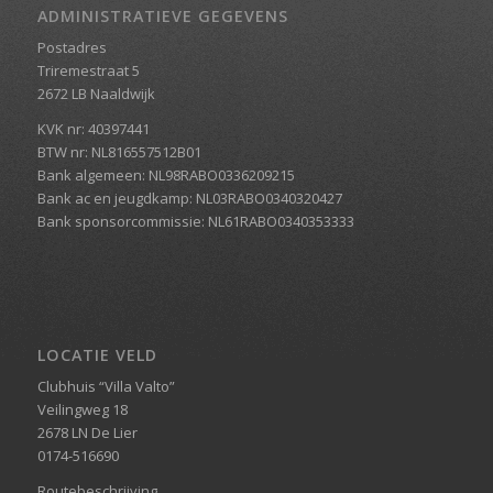
ADMINISTRATIEVE GEGEVENS
Postadres
Triremestraat 5
2672 LB Naaldwijk
KVK nr: 40397441
BTW nr: NL816557512B01
Bank algemeen: NL98RABO0336209215
Bank ac en jeugdkamp: NL03RABO0340320427
Bank sponsorcommissie: NL61RABO0340353333
LOCATIE VELD
Clubhuis “Villa Valto”
Veilingweg 18
2678 LN De Lier
0174-516690
Routebeschrijving