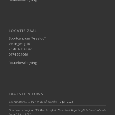
LOCATIE ZAAL
Sportcentrum “Vreeloo”
Veilingweg 16
2678 LN De Lier
0174-521066
Routebeschrijving
LAATSTE NIEUWS
Coördinator U19, U17 en Rood gezocht!
17 juli 2026
Goud voor Oranje op WK Beachkorfbal: Nederland klopt België in bloedstollende
finale
14 juli 2026