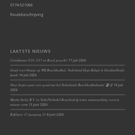
0174-521066
Routebeschrijving
LAATSTE NIEUWS
Coördinator U19, U17 en Rood gezocht!
17 juli 2026
Goud voor Oranje op WK Beachkorfbal: Nederland klopt België in bloedstollende
finale
14 juli 2026
Onze Jasper gaat voor goud met het Nederlands Beachkorfbalteam! 🏖️🥇
10 juli
2026
Martin Stolze B.V. en Valto/Verbakel Bouwbedrijf zetten samenwerking voort in
nieuwe vorm
13 juni 2026
Bijblijver 37 jaargang 53
8 juni 2026