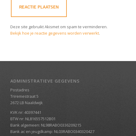
Deze site gebruikt Akismet om spam te verminderen.
Bekijk hoe je reactie gegevens worden verwerkt
.
ADMINISTRATIEVE GEGEVENS
Postadres
Triremestraat 5
2672 LB Naaldwijk
KVK nr: 40397441
BTW nr: NL816557512B01
Bank algemeen: NL98RABO0336209215
Bank ac en jeugdkamp: NL03RABO0340320427