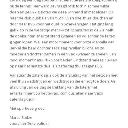
Zaterdag een dag sporten met eerst de laatste competitiedag
bij de tennis. Hier werd gevraagd of ik toch niet mee wilde
doen en gelukkig sloten we deze winnend af met elkaar. Op
naar de club dubbels van ’t Loo. Even snel thuis douchen en
door naar KVS voor het duel in Scheveningen. Het ging lang
gelijk op in de wedstrijd met 4-4 tot 12 minuten in de 2 e helft
de doelpunten snel tot stand kwamen en wij achter de feiten
gingen lopen. Wel een mooi moment voor onze Marcella van
Berkel die haar dochter Tess zag invallen bij ons en zo
moeder en dochter samen in één vak kwamen te spelen. Een
mooi moment natuurlijk voor beiden.Eindstand helaas 10-4 en
op naar het laatste duel a.s zaterdag thuis tegen DES.
Aanstaande zaterdag is ook de afsluiting van het seizoen met
veel thuiswedstrijden en wedstrijden die er nog toe doen. Als
afsluiting van de dag de trekking van de loterij met
entertainment op het terras. Kom dus allen naar Valto
zaterdag 6 juni.
Met sportieve groet,
Marco Stolze
voorzitter@ckv-valto.nl