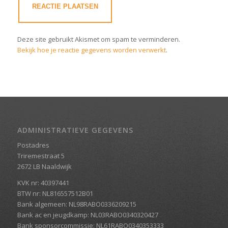
Deze site gebruikt Akismet om spam te verminderen.
Bekijk hoe je reactie gegevens worden verwerkt
.
ADMINISTRATIEVE GEGEVENS
Postadres
Triremestraat 5
2672 LB Naaldwijk
KVK nr: 40397441
BTW nr: NL816557512B01
Bank algemeen: NL98RABO0336209215
Bank ac en jeugdkamp: NL03RABO0340320427
Bank sponsorcommissie: NL61RABO0340353333