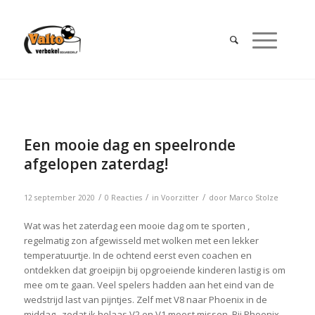
Een mooie dag en speelronde
afgelopen zaterdag!
/
/
/
12 september 2020
0 Reacties
in
Voorzitter
door
Marco Stolze
Wat was het zaterdag een mooie dag om te sporten ,
regelmatig zon afgewisseld met wolken met een lekker
temperatuurtje. In de ochtend eerst even coachen en
ontdekken dat groeipijn bij opgroeiende kinderen lastig is om
mee om te gaan. Veel spelers hadden aan het eind van de
wedstrijd last van pijntjes. Zelf met V8 naar Phoenix in de
middag , zodat ik helaas V2 en V1 moest missen. Bij Phoenix