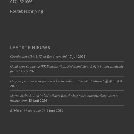
0174-521066
Routebeschrijving
LAATSTE NIEUWS
Coördinator U19, U17 en Rood gezocht!
17 juli 2026
Goud voor Oranje op WK Beachkorfbal: Nederland klopt België in bloedstollende
finale
14 juli 2026
Onze Jasper gaat voor goud met het Nederlands Beachkorfbalteam! 🏖️🥇
10 juli
2026
Martin Stolze B.V. en Valto/Verbakel Bouwbedrijf zetten samenwerking voort in
nieuwe vorm
13 juni 2026
Bijblijver 37 jaargang 53
8 juni 2026