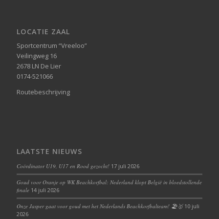
LOCATIE ZAAL
Sportcentrum “Vreeloo”
Veilingweg 16
2678 LN De Lier
0174-521066
Routebeschrijving
LAATSTE NIEUWS
Coördinator U19, U17 en Rood gezocht!
17 juli 2026
Goud voor Oranje op WK Beachkorfbal: Nederland klopt België in bloedstollende
finale
14 juli 2026
Onze Jasper gaat voor goud met het Nederlands Beachkorfbalteam! 🏖️🥇
10 juli
2026