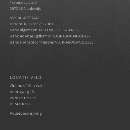
Triremestraat 5
2672 LB Naaldwijk
KVK nr: 40397441
BTW nr: NL816557512B01
Bank algemeen: NL98RABO0336209215
Bank ac en jeugdkamp: NL03RABO0340320427
Bank sponsorcommissie: NL61RABO0340353333
LOCATIE VELD
Clubhuis “Villa Valto”
Veilingweg 18
2678 LN De Lier
0174-516690
Routebeschrijving