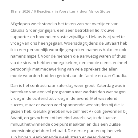
/
/
/
18 mei 2026
0 Reacties
in
Voorzitter
door
Marco Stolze
Afgelopen week stond in het teken van het overlijden van
Claudia Groen-Jongejan, een zeer betrokken lid, trouwe
supporter en bovendien vaste vrijwilliger. Helaas is zij veel te
vroeg van ons heengegaan. Woensdag tijdens de uitvaart heb
ik in een persoonlijk woordje gesproken namens Valto en ook
namens mijzelf. Voor de mensen die aanwezig waren of thuis
via de stream hebben meegekeken, een mooie dienst en heel
persoonlijk met medewerking van vele sprekers die allen
mooie woorden hadden gericht aan de familie en aan Claudia.
Dan is het contrast naar zaterdag weer groot. Zaterdag was in
het teken van een vol programma met wedstrijden wat begon
vroeg in de ochtend tot vroeg in de avond. Met wisselend
succes, maar er waren veel spannende wedstrijden bij die ik
gezien heb. Gelukkig hebben we zelf met V7 ook gewonnen bij
Avanti, en gevochten tot het eind waarbij wij in de laatste
minuut het winnende doelpunt maakten en dus een Duitse
overwinning hebben behaald. De eerste punten op het veld
zijn binnen. Aankomende week staan er weer diverse