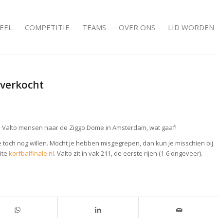
EEL
COMPETITIE
TEAMS
OVER ONS
LID WORDEN
tverkocht
00+ Valto mensen naar de Ziggo Dome in Amsterdam, wat gaaf!
 toch nog willen. Mocht je hebben misgegrepen, dan kun je misschien bij
ite
korfbalfinale.nl
. Valto zit in vak 211, de eerste rijen (1-6 ongeveer).