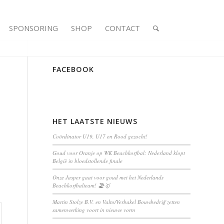
SPONSORING
SHOP
CONTACT
FACEBOOK
HET LAATSTE NIEUWS
Coördinator U19, U17 en Rood gezocht!
Goud voor Oranje op WK Beachkorfbal: Nederland klopt
België in bloedstollende finale
Onze Jasper gaat voor goud met het Nederlands
Beachkorfbalteam! 🏖️🥇
Martin Stolze B.V. en Valto/Verbakel Bouwbedrijf zetten
samenwerking voort in nieuwe vorm