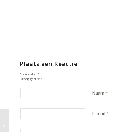
Plaats een Reactie
Meepraten?
Draag gerust bij!
Naam
*
E-mail
*
Nieuwe kaarten (15) voor de
Korfbalfinale in Ziggo Dome