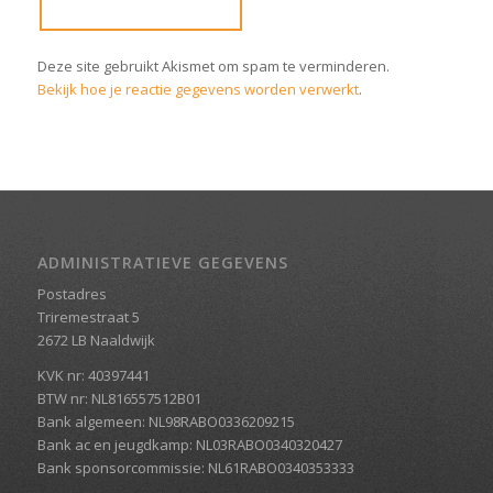
Deze site gebruikt Akismet om spam te verminderen.
Bekijk hoe je reactie gegevens worden verwerkt
.
ADMINISTRATIEVE GEGEVENS
Postadres
Triremestraat 5
2672 LB Naaldwijk
KVK nr: 40397441
BTW nr: NL816557512B01
Bank algemeen: NL98RABO0336209215
Bank ac en jeugdkamp: NL03RABO0340320427
Bank sponsorcommissie: NL61RABO0340353333