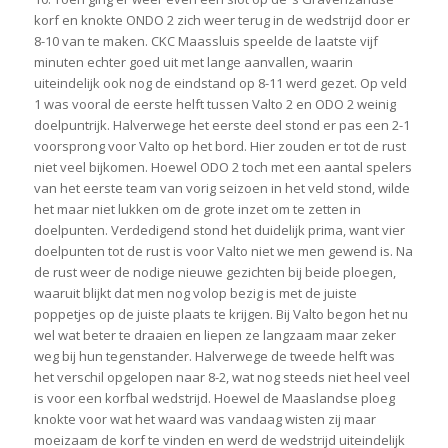
korf en knokte ONDO 2 zich weer terug in de wedstrijd door er
8-10 van te maken. CKC Maassluis speelde de laatste vijf
minuten echter goed uit met lange aanvallen, waarin
uiteindelijk ook nog de eindstand op 8-11 werd gezet. Op veld
1 was vooral de eerste helft tussen Valto 2 en ODO 2 weinig
doelpuntrijk. Halverwege het eerste deel stond er pas een 2-1
voorsprong voor Valto op het bord. Hier zouden er tot de rust
niet veel bijkomen. Hoewel ODO 2 toch met een aantal spelers
van het eerste team van vorig seizoen in het veld stond, wilde
het maar niet lukken om de grote inzet om te zetten in
doelpunten. Verdedigend stond het duidelijk prima, want vier
doelpunten tot de rust is voor Valto niet we men gewend is. Na
de rust weer de nodige nieuwe gezichten bij beide ploegen,
waaruit blijkt dat men nog volop bezig is met de juiste
poppetjes op de juiste plaats te krijgen. Bij Valto begon het nu
wel wat beter te draaien en liepen ze langzaam maar zeker
weg bij hun tegenstander. Halverwege de tweede helft was
het verschil opgelopen naar 8-2, wat nog steeds niet heel veel
is voor een korfbal wedstrijd. Hoewel de Maaslandse ploeg
knokte voor wat het waard was vandaag wisten zij maar
moeizaam de korf te vinden en werd de wedstrijd uiteindelijk