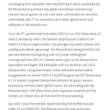
vereniging mee speelde. Het initiatief lag in deze wedstrijd bij
de Maassluise junioren die gelijk een kleine voorsprong
namen. Deze gaven zij ook niet meer uit handen en wonnen
uiteindelijk met 7-12, waarmee zij in ieder geval weer wat
uitliepen in de totaalscore.
e
Voor de 2
speelronde betraden ODO A1 en CKC Maassluis A1
veld 2, terwijl op veld 1 de titanen strijd tussen Valto A1 en
ONDO A1 werd uitgevochten. De ploegen op veld 2 waren wel
aardig aan elkaar gewaagd. De Maassluise ploeg had bij rust
wel een kleine voorsprong van 3-6, maar richting het
rustsignaal wist ODO A1 steeds meer grip op de Maassluise
aanvallen te krijgen. Dit betaalde zich na de thee ook uit in
doelpunten. Langzaam maar zeker werd de achterstand
weggewerkt en kwam ODO A1 bij 8-8 langszij bij CKC Maassluis
A1. Er waren nog een kleine tien minuten te gaan, waarin
Maassluis net iets meer geluk had in de afronding dan de
Maaslanders. CKC Maassluis wist nog twee maal de korf te
vinden en sloten dus af met een 8-10 overwinning.
Op veld 1 was het minder spannend bij het treffen tussen
Valto A1 en ONDO A1. Het klasse verschil was al na een