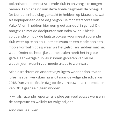
bokaal voor de meest scorende club in ontvangst te mogen
nemen. Aan het eind van deze finale dag bleek de ploeg uit
De Lier een inhaalslag gemaakt te hebben op Maassluis, wat
als koploper aan deze dag begon. De monsterscores van
Valto A1 en 1 hebben hier een groot aandeel in gehad. Dit
aangevuld met de doelpunten van Valto A2 en 2 bleek
voldoende om ook de laatste bokaal voor meest scorende
club weer op te halen. Hiermee kwam er een einde aan een
mooie korfbalmiddag, waar we het getroffen hebben met het
weer. Onder de heerlijke zonnestralen heeft het in grote
getale aanwezige publiek kunnen genieten van leuke
wedstrijden, waarin veel mooie akties te zien waren.
Scheidsrechters en andere vrijwilligers weer bedankt voor
jullie inzet en we kijken nu al uit naar de volgende editie van
2018. Dan zal de finale dag op de vernieuwde accommodatie
van ODO gespeeld gaan worden.
Ik wil als razende reporter alle ploegen veel succes wensen in
de competitie en wellicht tot volgend jaar.
Arno van Leeuwen.