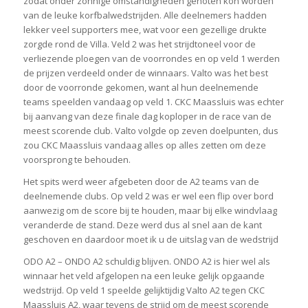
zodat onder zonnige omstandigheden genoten kon worden
van de leuke korfbalwedstrijden. Alle deelnemers hadden
lekker veel supporters mee, wat voor een gezellige drukte
zorgde rond de Villa. Veld 2 was het strijdtoneel voor de
verliezende ploegen van de voorrondes en op veld 1 werden
de prijzen verdeeld onder de winnaars. Valto was het best
door de voorronde gekomen, want al hun deelnemende
teams speelden vandaag op veld 1. CKC Maassluis was echter
bij aanvang van deze finale dag koploper in de race van de
meest scorende club. Valto volgde op zeven doelpunten, dus
zou CKC Maassluis vandaag alles op alles zetten om deze
voorsprong te behouden.
Het spits werd weer afgebeten door de A2 teams van de
deelnemende clubs. Op veld 2 was er wel een flip over bord
aanwezig om de score bij te houden, maar bij elke windvlaag
veranderde de stand. Deze werd dus al snel aan de kant
geschoven en daardoor moet ik u de uitslag van de wedstrijd
ODO A2 – ONDO A2 schuldig blijven. ONDO A2 is hier wel als
winnaar het veld afgelopen na een leuke gelijk opgaande
wedstrijd. Op veld 1 speelde gelijktijdig Valto A2 tegen CKC
Maassluis A2, waar tevens de strijd om de meest scorende