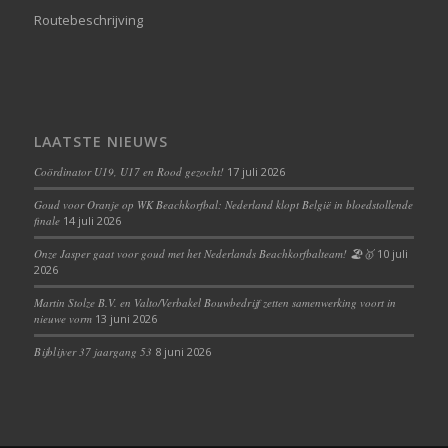
Routebeschrijving
LAATSTE NIEUWS
Coördinator U19, U17 en Rood gezocht!
17 juli 2026
Goud voor Oranje op WK Beachkorfbal: Nederland klopt België in bloedstollende
finale
14 juli 2026
Onze Jasper gaat voor goud met het Nederlands Beachkorfbalteam! 🏖️🥇
10 juli
2026
Martin Stolze B.V. en Valto/Verbakel Bouwbedrijf zetten samenwerking voort in
nieuwe vorm
13 juni 2026
Bijblijver 37 jaargang 53
8 juni 2026