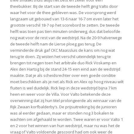
theebukker. Bij de start van de tweede helft ging Valto door
waar het voor de thee gebleven was. De voorsprong werd
langzaam uit gebouwd van 13-6 naar 16-7 om even later het
grootste verschil 18-7 op het scorebord te zetten. De tweede
helft was toen pas tien minuten onderweg, dus dat beloofde
nog wat voor de rest van de wedstrijd. Na de 20-9 halverwege
de tweede helft nam de Lierse ploeg gas terug. De
verminderde druk gaf CKC Maassluis de kans om nog wat
terug te doen. Zij wisten het verschil uiteindelijk terug te
brengen tot negen toen het arbitrale duo Rick Voskamp en
Alex den Hartog bij de stand 24-15 een eind aan de wedstrijd
maakte. Dat je als scheidsrechter over een goede conditie
moet beschikken als je net als Rick en Alex op hoog niveau wilt
fluiten is wel duidelijk. Rick liep in deze wedstrijd bijna 7 km
heen en weer voor de Villa. Voor Valto betekende deze
overwinning dat zij hun titel prolongeerde als winnaar van de
Rijk Zwaan korfbalderby’s. De prijsuitreiking bij de junioren
was al eerder gedaan, maar er stonden nog 3 bokalen te
wachten om afgehaald te worden. Twee waren er voor Valto 1
en 2 voor het winnen van hun wedstrijd, maar nu was het de
vraag of Valto voldoende gescoord had om ook weer de