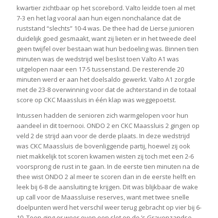
kwartier zichtbaar op het scorebord. Valto leidde toen al met
7-3 en het lag vooral aan hun eigen nonchalance dat de
ruststand “slechts” 10-4 was. De thee had de Lierse junioren
duidelijk goed gesmaakt, want zij lieten er in het tweede deel
geen twijfel over bestaan wat hun bedoeling was. Binnen tien
minuten was de wedstrijd wel beslist toen Valto A1 was
uitgelopen naar een 17-5 tussenstand. De resterende 20
minuten werd er aan het doelsaldo gewerkt. Valto A1 zorgde
met de 23-8 overwinning voor dat de achterstand in de totaal
score op CKC Maassluis in één klap was weggepoetst.
Intussen hadden de senioren zich warmgelopen voor hun
aandeel in dit toernooi. ONDO 2 en CKC Maassluis 2 gingen op
veld 2 de strijd aan voor de derde plaats. In deze wedstrijd
was CKC Maassluis de bovenliggende partij, hoewel zij ook
niet makkelijk tot scoren kwamen wisten zij toch met een 2-6
voorsprong de rust in te gaan. In de eerste tien minuten na de
thee wist ONDO 2 al meer te scoren dan in de eerste helft en
leek bij 6-8 de aansluiting te krijgen. Dit was blijkbaar de wake
up call voor de Maassluise reserves, want met twee snelle
doelpunten werd het verschil weer terug gebracht op vier bij 6-
10. Toen ging er weer even een slot op de ’s Gravenzandse