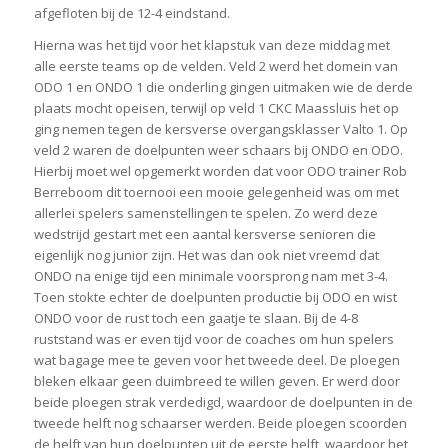
afgefloten bij de 12-4 eindstand.
Hierna was het tijd voor het klapstuk van deze middag met
alle eerste teams op de velden. Veld 2 werd het domein van
ODO 1 en ONDO 1 die onderling gingen uitmaken wie de derde
plaats mocht opeisen, terwijl op veld 1 CKC Maassluis het op
ging nemen tegen de kersverse overgangsklasser Valto 1. Op
veld 2 waren de doelpunten weer schaars bij ONDO en ODO.
Hierbij moet wel opgemerkt worden dat voor ODO trainer Rob
Berreboom dit toernooi een mooie gelegenheid was om met
allerlei spelers samenstellingen te spelen. Zo werd deze
wedstrijd gestart met een aantal kersverse senioren die
eigenlijk nog junior zijn. Het was dan ook niet vreemd dat
ONDO na enige tijd een minimale voorsprong nam met 3-4.
Toen stokte echter de doelpunten productie bij ODO en wist
ONDO voor de rust toch een gaatje te slaan. Bij de 4-8
ruststand was er even tijd voor de coaches om hun spelers
wat bagage mee te geven voor het tweede deel. De ploegen
bleken elkaar geen duimbreed te willen geven. Er werd door
beide ploegen strak verdedigd, waardoor de doelpunten in de
tweede helft nog schaarser werden. Beide ploegen scoorden
de helft van hun doelpunten uit de eerste helft, waardoor het