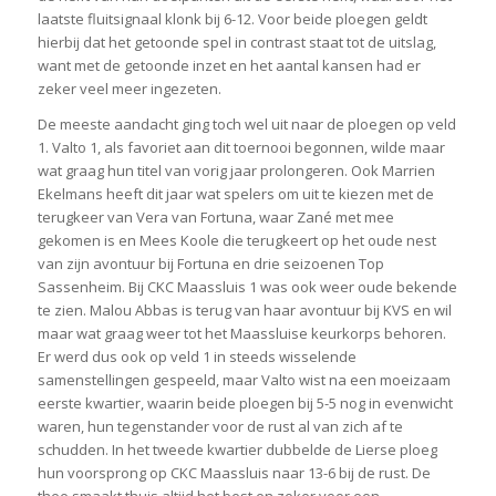
laatste fluitsignaal klonk bij 6-12. Voor beide ploegen geldt
hierbij dat het getoonde spel in contrast staat tot de uitslag,
want met de getoonde inzet en het aantal kansen had er
zeker veel meer ingezeten.
De meeste aandacht ging toch wel uit naar de ploegen op veld
1. Valto 1, als favoriet aan dit toernooi begonnen, wilde maar
wat graag hun titel van vorig jaar prolongeren. Ook Marrien
Ekelmans heeft dit jaar wat spelers om uit te kiezen met de
terugkeer van Vera van Fortuna, waar Zané met mee
gekomen is en Mees Koole die terugkeert op het oude nest
van zijn avontuur bij Fortuna en drie seizoenen Top
Sassenheim. Bij CKC Maassluis 1 was ook weer oude bekende
te zien. Malou Abbas is terug van haar avontuur bij KVS en wil
maar wat graag weer tot het Maassluise keurkorps behoren.
Er werd dus ook op veld 1 in steeds wisselende
samenstellingen gespeeld, maar Valto wist na een moeizaam
eerste kwartier, waarin beide ploegen bij 5-5 nog in evenwicht
waren, hun tegenstander voor de rust al van zich af te
schudden. In het tweede kwartier dubbelde de Lierse ploeg
hun voorsprong op CKC Maassluis naar 13-6 bij de rust. De
thee smaakt thuis altijd het best en zeker voor een