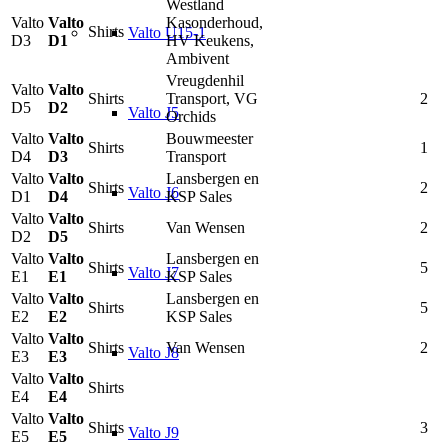
Westland
Valto
Valto
Kasonderhoud,
Shirts
Valto U15-1
D3
D1
HV Keukens,
Ambivent
Vreugdenhil
Valto
Valto
Shirts
Transport, VG
2
D5
D2
Valto J5
Orchids
Valto
Valto
Bouwmeester
Shirts
1
D4
D3
Transport
Valto
Valto
Lansbergen en
Shirts
2
Valto J6
D1
D4
KSP Sales
Valto
Valto
Shirts
Van Wensen
2
D2
D5
Valto
Valto
Lansbergen en
Shirts
5
Valto J7
E1
E1
KSP Sales
Valto
Valto
Lansbergen en
Shirts
5
E2
E2
KSP Sales
Valto
Valto
Shirts
Van Wensen
2
Valto J8
E3
E3
Valto
Valto
Shirts
E4
E4
Valto
Valto
Shirts
3
Valto J9
E5
E5