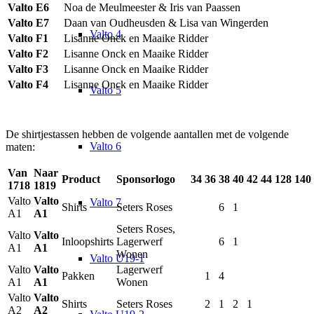
Valto E6
Noa de Meulmeester & Iris van Paassen
Valto E7
Daan van Oudheusden & Lisa van Wingerden
Valto 4
Valto F1
Lisanne Onck en Maaike Ridder
Valto F2
Lisanne Onck en Maaike Ridder
Valto F3
Lisanne Onck en Maaike Ridder
Valto F4
Lisanne Onck en Maaike Ridder
Valto 5
De shirtjestassen hebben de volgende aantallen met de volgende
Valto 6
maten:
Van
Naar
Product
Sponsorlogo
34
36
38
40
42
44
128
140
1718
1819
Valto
Valto
Valto 7
Shirts
Seters Roses
6
1
A1
A1
Seters Roses,
Valto
Valto
Inloopshirts
Lagerwerf
6
1
A1
A1
Wonen
Valto U19-1
Valto
Valto
Lagerwerf
Pakken
1
4
A1
A1
Wonen
Valto
Valto
Shirts
Seters Roses
2
1
2
1
A2
A2