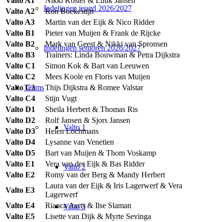
Valto A1
Nikki Koster & Luuk Jansen
Indelingen jeugd 2026/2027
Valto A2
Ron Boekestijn
Valto A3
Martin van der Eijk & Nico Ridder
Valto B1
Pieter van Muijen & Frank de Rijcke
Valto B2
Mark van Geest & Nikki van Spronsen
Indelingen senioren 2026/2027
Valto B3
Trainers: Linda Bouwman & Petra Dijkstra
Valto C1
Simon Kok & Bart van Leeuwen
Valto C2
Mees Koole en Floris van Muijen
Valto C3
Thijs Dijkstra & Romee Valstar
Teams
Valto C4
Stijn Vugt
Valto D1
Sheila Herbert & Thomas Ris
Valto D2
Rolf Jansen & Sjors Jansen
Valto 1
Valto D3
Helen Lochmans
Valto D4
Lysanne van Venetien
Valto D5
Bart van Muijen & Thom Voskamp
Valto E1
Vera van der Eijk & Bas Ridder
Valto 2
Valto E2
Romy van der Berg & Mandy Herbert
Laura van der Eijk & Iris Lagerwerf & Vera
Valto E3
Lagerwerf
Valto E4
Rianca Aarts & Ilse Slaman
Valto 3
Valto E5
Lisette van Dijk & Myrte Sevinga