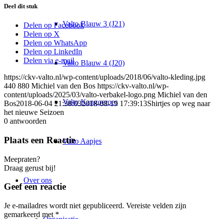
Deel dit stuk
Valto Blauw 3 (J21)
Delen op Facebook
Delen op X
Delen op WhatsApp
Delen op LinkedIn
Delen via e-mail
Valto Blauw 4 (J20)
https://ckv-valto.nl/wp-content/uploads/2018/06/valto-kleding.jpg
440
880
Michiel van den Bos
https://ckv-valto.nl/wp-
content/uploads/2025/03/valto-verbakel-logo.png
Michiel van den
Valto Kangoeroes
Bos
2018-06-04 21:38:03
2018-08-19 17:39:13
Shirtjes op weg naar
het nieuwe Seizoen
0
antwoorden
Plaats een Reactie
Valto Aapjes
Meepraten?
Draag gerust bij!
Over ons
Geef een reactie
Je e-mailadres wordt niet gepubliceerd.
Vereiste velden zijn
gemarkeerd met
*