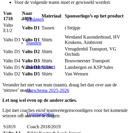
Voor de volgende teams moet er gewisseld worden:
Van
Naar
Materiaal
Sponsorlogo’s op het product
1718
1819
Uitslagen
Valto
Valto D1
Tassen
t Strijpje
E1/2
Westland Kasonderhoud, HV
Valto D3
Valto D1
Shirts
Keukens, Ambivent
Standen
Vreugdenhil Transport, VG
Valto D5
Valto D2
Shirts
Orchids
Valto D4
Valto D3
Shirts
Bouwmeester Transport
Scheidsrechters
Valto D1
Valto D4
Shirts
Lansbergen en KSP Sales
Valto D2
Valto D5
Shirts
Van Wensen
Verander het niet van team (naam), draag het dan over aan de
‘nieuwe’ coach.
Jaarschema 2025-2026
Let nog wel even op de andere acties.
Lijst met coaches en/of teamvertegenwoordigers voor het komende
Trainingstijden
seizoen om aan over te dragen:
S1819
Coach 2018/2019