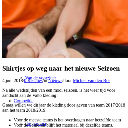
Agenda
Nieuws
Persberichten
Shirtjes op weg naar het nieuwe Seizoen
Van de voorzitter
4 juni 2018
/
0 Reacties
/
in
Nieuws
/
door
Michiel van den Bos
Na alle wedstrijden van een mooi seizoen, is het weer tijd voor
aandacht aan de Valto kleding!
Competitie
Graag willen we dit jaar de kleding door geven van team 2017/2018
aan het team 2018/2019.
Voor de meeste teams is het overdragen naar hetzelfde team
Programma
Voor de Senioren blijft het materiaal bij dezelfde teams.