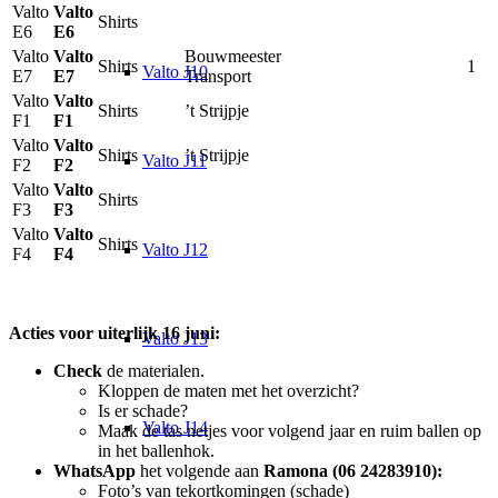
Valto
Valto
Shirts
E6
E6
Valto
Valto
Bouwmeester
Shirts
1
Valto J10
E7
E7
Transport
Valto
Valto
Shirts
’t Strijpje
F1
F1
Valto
Valto
Shirts
’t Strijpje
Valto J11
F2
F2
Valto
Valto
Shirts
F3
F3
Valto
Valto
Shirts
Valto J12
F4
F4
Acties voor uiterlijk 16 juni:
Valto J13
Check
de materialen.
Kloppen de maten met het overzicht?
Is er schade?
Valto J14
Maak de tas netjes voor volgend jaar en ruim ballen op
in het ballenhok.
WhatsApp
het volgende aan
Ramona (06 24283910):
Foto’s van tekortkomingen (schade)