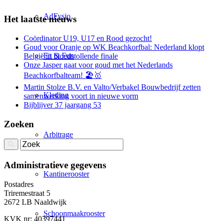
AdFysio
Het laatste nieuws
Coördinator U19, U17 en Rood gezocht!
Goud voor Oranje op WK Beachkorfbal: Nederland klopt
Fit & Fun
België in bloedstollende finale
Onze Jasper gaat voor goud met het Nederlands
Beachkorfbalteam! 🏖️🥇
Martin Stolze B.V. en Valto/Verbakel Bouwbedrijf zetten
Kleding
samenwerking voort in nieuwe vorm
Bijblijver 37 jaargang 53
Zoeken
Arbitrage
Administratieve gegevens
Kantinerooster
Postadres
Triremestraat 5
2672 LB Naaldwijk
Schoonmaakrooster
KVK nr: 40397441