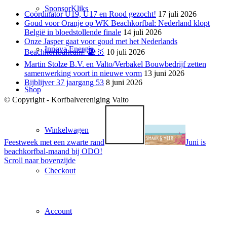
SponsorKliks
Coördinator U19, U17 en Rood gezocht!
17 juli 2026
Goud voor Oranje op WK Beachkorfbal: Nederland klopt
België in bloedstollende finale
14 juli 2026
Onze Jasper gaat voor goud met het Nederlands
Innova Energie
Beachkorfbalteam! 🏖️🥇
10 juli 2026
Martin Stolze B.V. en Valto/Verbakel Bouwbedrijf zetten
samenwerking voort in nieuwe vorm
13 juni 2026
Bijblijver 37 jaargang 53
8 juni 2026
Shop
© Copyright - Korfbalvereniging Valto
Winkelwagen
Feestweek met een zwarte rand
Juni is
beachkorfbal-maand bij ODO!
Scroll naar bovenzijde
Checkout
Account