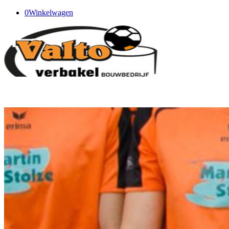
0
Winkelwagen
Actueel
Bijblijverarchief
Bijblijver 8 juni