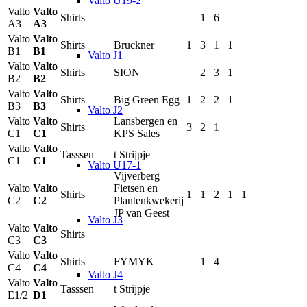
Valto U19-2
Valto
Valto
Shirts
1
6
A3
A3
Valto
Valto
Shirts
Bruckner
1
3
1
1
B1
B1
Valto J1
Valto
Valto
Shirts
SION
2
3
1
B2
B2
Valto
Valto
Shirts
Big Green Egg
1
2
2
1
B3
B3
Valto J2
Valto
Valto
Lansbergen en
Shirts
3
2
1
C1
C1
KPS Sales
Valto
Valto
Tasssen
t Strijpje
C1
C1
Valto U17-1
Vijverberg
Valto
Valto
Fietsen en
Shirts
1
1
2
1
1
C2
C2
Plantenkwekerij
JP van Geest
Valto J3
Valto
Valto
Shirts
C3
C3
Valto
Valto
Shirts
FYMYK
1
4
C4
C4
Valto J4
Valto
Valto
Tasssen
t Strijpje
E1/2
D1