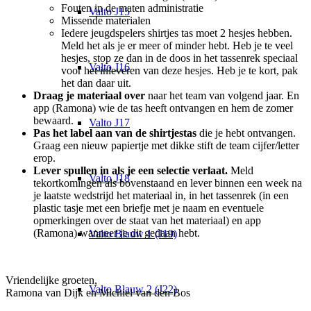
Fouten in de maten administratie
Valto J15
Missende materialen
Iedere jeugdspelers shirtjes tas moet 2 hesjes hebben.
Meld het als je er meer of minder hebt. Heb je te veel
hesjes, stop ze dan in de doos in het tassenrek speciaal
Valto J16
voor het inleveren van deze hesjes. Heb je te kort, pak
het dan daar uit.
Draag je materiaal over
naar het team van volgend jaar. En
app (Ramona) wie de tas heeft ontvangen en hem de zomer
bewaard.
Valto J17
Pas het label aan
van de shirtjestas
die je hebt ontvangen.
Graag een nieuw papiertje met dikke stift de team cijfer/letter
erop.
Lever spullen in als je een selectie verlaat.
Meld
Valto J18
tekortkomingen als bovenstaand en lever binnen een week na
je laatste wedstrijd het materiaal in, in het tassenrek (in een
plastic tasje met een briefje met je naam en eventuele
opmerkingen over de staat van het materiaal) en app
(Ramona) wanneer je dit gedaan hebt.
Valto Blauw 1 (J19)
Vriendelijke groeten,
Valto Blauw 2 (J22)
Ramona van Dijk en Michiel van den Bos