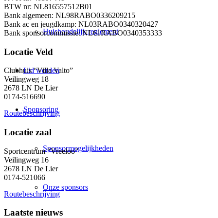
BTW nr: NL816557512B01
Bank algemeen: NL98RABO0336209215
Bank ac en jeugdkamp: NL03RABO0340320427
Huishoudelijk reglement
Bank sponsorcommissie: NL61RABO0340353333
Locatie Veld
Lid worden
Clubhuis “Villa Valto”
Veilingweg 18
2678 LN De Lier
0174-516690
Sponsoring
Routebeschrijving
Locatie zaal
Sponsormogelijkheden
Sportcentrum “Vreeloo”
Veilingweg 16
2678 LN De Lier
0174-521066
Onze sponsors
Routebeschrijving
Laatste nieuws